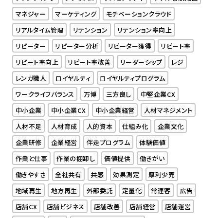
マネジャー
マーケティング
モチベーションクラウド
リアルタイム管理
リテンション
リテンション率向上
リピーター
リピーター分析
リピーター獲得
リピート率
リピート率向上
リピート率改善
リーダーシップ
レジ
レンガ職人
ロイヤルティ
ロイヤルティプログラム
ワークライフバランス
万博
三方良し
中堅企業CX
中小企業
中小企業CX
中小企業経営
人材マネジメント
人材不足
人材育成
人的資本
仕組み化
企業文化
企業研修
企業経営
伴走プログラム
体験価値
作業と仕事
作業の棚卸し
価値提供
働きがい
働きやすさ
全社共有
共感
効果測定
厚利少売
地域再生
地方再生
外部委託
定量化
常連客
広告
店舗CX
店舗ビジネス
店舗改善
店舗経営
店舗運営