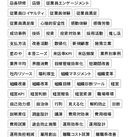
店長研修
店頭
従業員エンゲージメント
従業員ロイヤルティ
従業員体験
従業員満足
従業員満足度
心理的安全性
感動体験
感情労働
成功事例
技術
投資
投資対効果
採用活動
推し活
支払方法
改善活動
数値化
新規顧客
施策立案
星のや
本音ニーズ
来店率KPI
来店頻度
業界別事例
業界平均
界隈消費
目標管理効率化
短期間改善
社内リソース
福利厚生
組織マネジメント
組織変革
組織改善
組織改革
組織目標
組織診断ツール
経営
経営KPI
経営判断
経営報告
経営資源
職場環境
自己効力感
自治体
行列
見える化
解約防止
診断
説明責任
調査設計
講演
費用対効果
費用相場
費用試算
退会防止施策
運用効率化
運用設計
運用負担軽減
雇用創出
離職コスト試算
離職率改善