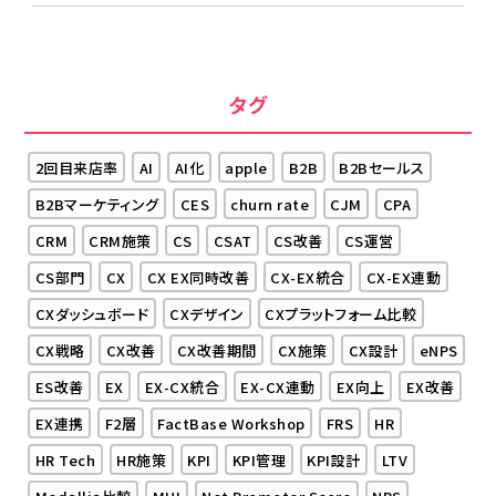
タグ
2回目来店率
AI
AI化
apple
B2B
B2Bセールス
B2Bマーケティング
CES
churn rate
CJM
CPA
CRM
CRM施策
CS
CSAT
CS改善
CS運営
CS部門
CX
CX EX同時改善
CX-EX統合
CX-EX連動
CXダッシュボード
CXデザイン
CXプラットフォーム比較
CX戦略
CX改善
CX改善期間
CX施策
CX設計
eNPS
ES改善
EX
EX-CX統合
EX-CX連動
EX向上
EX改善
EX連携
F2層
FactBase Workshop
FRS
HR
HR Tech
HR施策
KPI
KPI管理
KPI設計
LTV
Medallia比較
MUI
Net Promoter Score
NPS