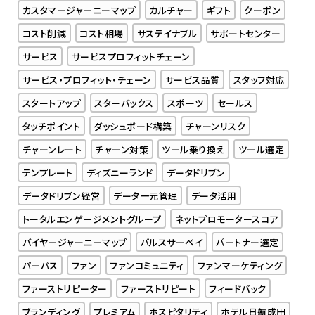
カスタマージャーニーマップ
カルチャー
ギフト
クーポン
コスト削減
コスト相場
サステイナブル
サポートセンター
サービス
サービスプロフィットチェーン
サービス・プロフィット・チェーン
サービス品質
スタッフ対応
スタートアップ
スターバックス
スポーツ
セールス
タッチポイント
ダッシュボード構築
チャーンリスク
チャーンレート
チャーン対策
ツール乗り換え
ツール選定
テンプレート
ディズニーランド
データドリブン
データドリブン経営
データ一元管理
データ活用
トータルエンゲージメントグループ
ネットプロモータースコア
バイヤージャーニーマップ
パルスサーベイ
パートナー選定
パーパス
ファン
ファンコミュニティ
ファンマーケティング
ファーストリピーター
ファーストリピート
フィードバック
ブランディング
プレミアム
ホスピタリティ
ホテル日航成田