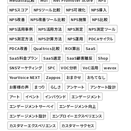
NPSスコア
NPSツール比較
NPS可視化
NPS導入
NPS改善
NPS改善ツール比較
NPS施策
NPS比較
NPS活用事例
NPS活用方法
NPS測定
NPS測定ツール
NPS測定方法
NPS計算方法
NPS運用
PDCAサイクル
PDCA改善
Qualtrics比較
ROI算出
SaaS
SaaS料金プラン
SaaS選定
SaaS顧客離反
Shop
SNSマーケティング
SPC
VOC分析
VoC活用
wevox
YourVoice NEXT
Zappos
おまかせ
おもてなし
お客様の声
まつり
らしさ
アンケート
アンケート設計
アート
イベント
インバウンド
エンゲージメント
エンゲージメントサーベイ
エンゲージメント向上
エンゲージメント設計
エンプロイーエクスペリエンス
カスタマーエクスペリエンス
カスタマーサクセス