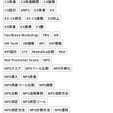
CX改善
CX改善期間
CX施策
CX設計
eNPS
ES改善
EX
EX-CX統合
EX-CX連動
EX向上
EX改善
EX連携
F2層
FactBase Workshop
FRS
HR
HR Tech
HR施策
KPI
KPI管理
KPI設計
LTV
Medallia比較
MUI
Net Promoter Score
NPS
NPSスコア
NPSツール比較
NPS可視化
NPS導入
NPS改善
NPS改善ツール比較
NPS施策
NPS比較
NPS活用事例
NPS活用方法
NPS測定
NPS測定ツール
NPS測定方法
NPS計算方法
NPS運用