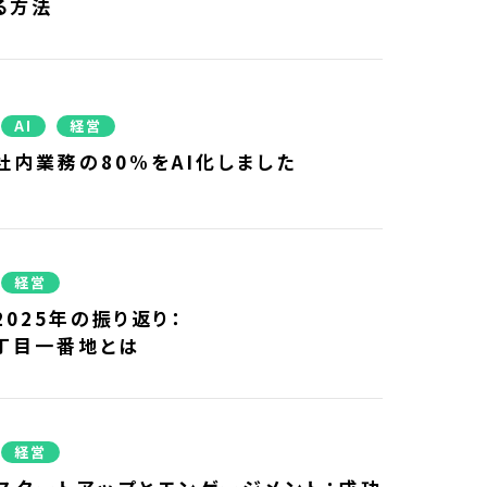
る方法
AI
経営
社内業務の80%をAI化しました
経営
2025年の振り返り：
丁目一番地とは
経営