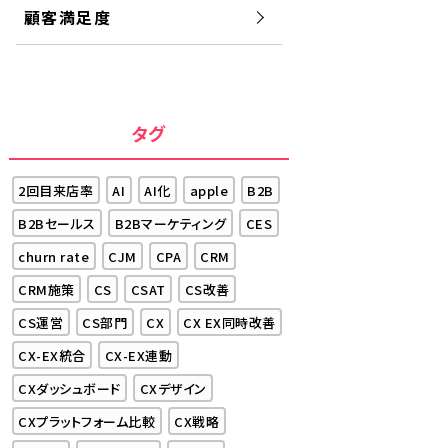
顧客満足度
タグ
2回目来店率
AI
AI化
apple
B2B
B2Bセールス
B2Bマーケティング
CES
churn rate
CJM
CPA
CRM
CRM施策
CS
CSAT
CS改善
CS運営
CS部門
CX
CX EX同時改善
CX-EX統合
CX-EX連動
CXダッシュボード
CXデザイン
CXプラットフォーム比較
CX戦略