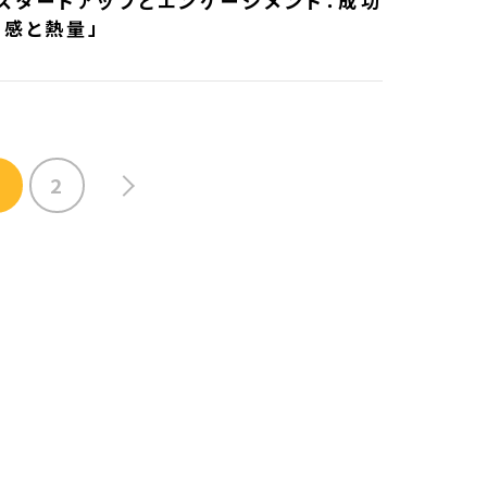
】スタートアップとエンゲージメント：成功
共感と熱量」
1
2