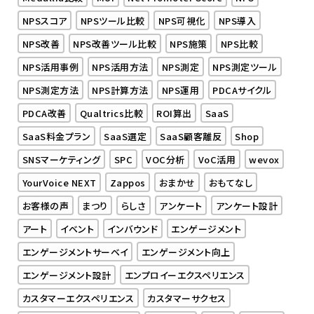
NPSスコア
NPSツール比較
NPS可視化
NPS導入
NPS改善
NPS改善ツール比較
NPS施策
NPS比較
NPS活用事例
NPS活用方法
NPS測定
NPS測定ツール
NPS測定方法
NPS計算方法
NPS運用
PDCAサイクル
PDCA改善
Qualtrics比較
ROI算出
SaaS
SaaS料金プラン
SaaS選定
SaaS顧客離反
Shop
SNSマーケティング
SPC
VOC分析
VoC活用
wevox
YourVoice NEXT
Zappos
おまかせ
おもてなし
お客様の声
まつり
らしさ
アンケート
アンケート設計
アート
イベント
インバウンド
エンゲージメント
エンゲージメントサーベイ
エンゲージメント向上
エンゲージメント設計
エンプロイーエクスペリエンス
カスタマーエクスペリエンス
カスタマーサクセス