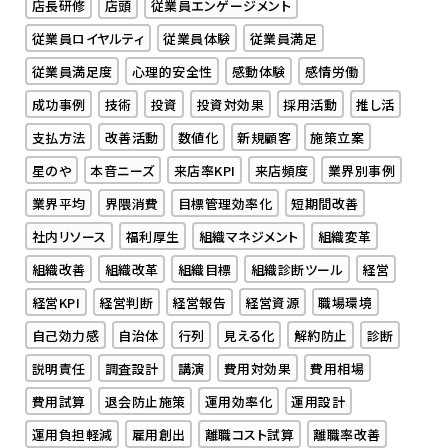
店長研修
店頭
従業員エンゲージメント
従業員ロイヤルティ
従業員体験
従業員満足
従業員満足度
心理的安全性
感動体験
感情労働
成功事例
技術
投資
投資対効果
採用活動
推し活
支払方法
改善活動
数値化
新規顧客
施策立案
星のや
本音ニーズ
来店率KPI
来店頻度
業界別事例
業界平均
界隈消費
目標管理効率化
短期間改善
社内リソース
福利厚生
組織マネジメント
組織変革
組織改善
組織改革
組織目標
組織診断ツール
経営
経営KPI
経営判断
経営報告
経営資源
職場環境
自己効力感
自治体
行列
見える化
解約防止
診断
説明責任
調査設計
講演
費用対効果
費用相場
費用試算
退会防止施策
運用効率化
運用設計
運用負担軽減
雇用創出
離職コスト試算
離職率改善