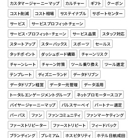
カスタマージャーニーマップ
カルチャー
ギフト
クーポン
コスト削減
コスト相場
サステイナブル
サポートセンター
サービス
サービスプロフィットチェーン
サービス・プロフィット・チェーン
サービス品質
スタッフ対応
スタートアップ
スターバックス
スポーツ
セールス
タッチポイント
ダッシュボード構築
チャーンリスク
チャーンレート
チャーン対策
ツール乗り換え
ツール選定
テンプレート
ディズニーランド
データドリブン
データドリブン経営
データ一元管理
データ活用
トータルエンゲージメントグループ
ネットプロモータースコア
バイヤージャーニーマップ
パルスサーベイ
パートナー選定
パーパス
ファン
ファンコミュニティ
ファンマーケティング
ファーストリピーター
ファーストリピート
フィードバック
ブランディング
プレミアム
ホスピタリティ
ホテル日航成田