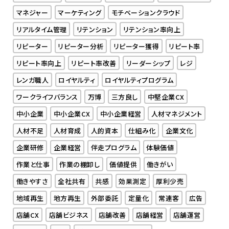
マネジャー
マーケティング
モチベーションクラウド
リアルタイム管理
リテンション
リテンション率向上
リピーター
リピーター分析
リピーター獲得
リピート率
リピート率向上
リピート率改善
リーダーシップ
レジ
レンガ職人
ロイヤルティ
ロイヤルティプログラム
ワークライフバランス
万博
三方良し
中堅企業CX
中小企業
中小企業CX
中小企業経営
人材マネジメント
人材不足
人材育成
人的資本
仕組み化
企業文化
企業研修
企業経営
伴走プログラム
体験価値
作業と仕事
作業の棚卸し
価値提供
働きがい
働きやすさ
全社共有
共感
効果測定
厚利少売
地域再生
地方再生
外部委託
定量化
常連客
広告
店舗CX
店舗ビジネス
店舗改善
店舗経営
店舗運営