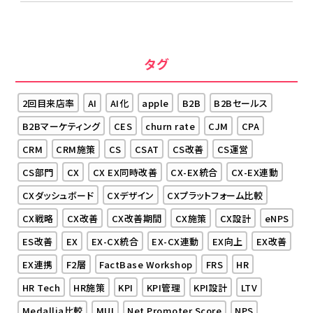
タグ
2回目来店率
AI
AI化
apple
B2B
B2Bセールス
B2Bマーケティング
CES
churn rate
CJM
CPA
CRM
CRM施策
CS
CSAT
CS改善
CS運営
CS部門
CX
CX EX同時改善
CX-EX統合
CX-EX連動
CXダッシュボード
CXデザイン
CXプラットフォーム比較
CX戦略
CX改善
CX改善期間
CX施策
CX設計
eNPS
ES改善
EX
EX-CX統合
EX-CX連動
EX向上
EX改善
EX連携
F2層
FactBase Workshop
FRS
HR
HR Tech
HR施策
KPI
KPI管理
KPI設計
LTV
Medallia比較
MUI
Net Promoter Score
NPS