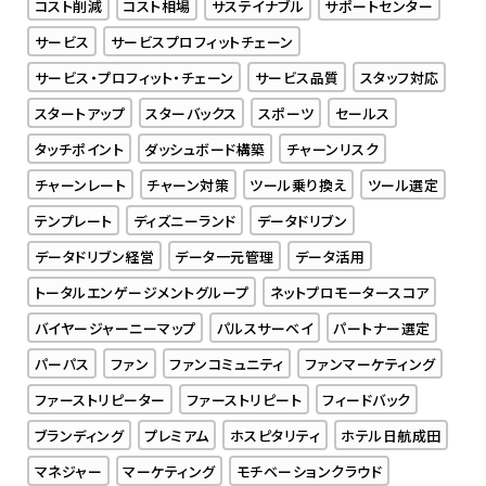
コスト削減
コスト相場
サステイナブル
サポートセンター
サービス
サービスプロフィットチェーン
サービス・プロフィット・チェーン
サービス品質
スタッフ対応
スタートアップ
スターバックス
スポーツ
セールス
タッチポイント
ダッシュボード構築
チャーンリスク
チャーンレート
チャーン対策
ツール乗り換え
ツール選定
テンプレート
ディズニーランド
データドリブン
データドリブン経営
データ一元管理
データ活用
トータルエンゲージメントグループ
ネットプロモータースコア
バイヤージャーニーマップ
パルスサーベイ
パートナー選定
パーパス
ファン
ファンコミュニティ
ファンマーケティング
ファーストリピーター
ファーストリピート
フィードバック
ブランディング
プレミアム
ホスピタリティ
ホテル日航成田
マネジャー
マーケティング
モチベーションクラウド