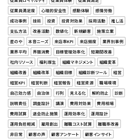
従業員ロイヤルティ
従業員体験
従業員満足
従業員満足度
心理的安全性
感動体験
感情労働
成功事例
技術
投資
投資対効果
採用活動
推し活
支払方法
改善活動
数値化
新規顧客
施策立案
星のや
本音ニーズ
来店率KPI
来店頻度
業界別事例
業界平均
界隈消費
目標管理効率化
短期間改善
社内リソース
福利厚生
組織マネジメント
組織変革
組織改善
組織改革
組織目標
組織診断ツール
経営
経営KPI
経営判断
経営報告
経営資源
職場環境
自己効力感
自治体
行列
見える化
解約防止
診断
説明責任
調査設計
講演
費用対効果
費用相場
費用試算
退会防止施策
運用効率化
運用設計
運用負担軽減
雇用創出
離職コスト試算
離職率改善
非日常
顧客の声
顧客アンケート
顧客インサイト