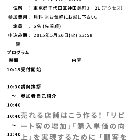
住所
：
東京都千代田区神田錦町3‐21（
アクセス
）
参加費用
：
無料
※お気軽にお越し下さい。
定員
：
6名 (先着順)
申込み期
：
2015年5月26日(火) 23:59
限
プログラム
時間
内容
受付開始
10:15
講師挨拶
10:30
～
参加者自己紹介
10:40
売れる店舗はこう作る！ 「リピ
10:40
ート客の増加」「購入単価の向
～
11:40
上」を実現するために 「顧客を