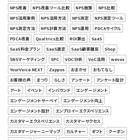
NPS改善
NPS改善ツール比較
NPS施策
NPS比較
NPS活用事例
NPS活用方法
NPS測定
NPS測定ツール
NPS測定方法
NPS計算方法
NPS運用
PDCAサイクル
PDCA改善
Qualtrics比較
ROI算出
SaaS
SaaS料金プラン
SaaS選定
SaaS顧客離反
Shop
SNSマーケティング
SPC
VOC分析
VoC活用
wevox
YourVoice NEXT
Zappos
おまかせ
おもてなし
お客様の声
まつり
らしさ
アンケート
アンケート設計
アート
イベント
インバウンド
エンゲージメント
エンゲージメントサーベイ
エンゲージメント向上
エンゲージメント設計
エンプロイーエクスペリエンス
カスタマーエクスペリエンス
カスタマーサクセス
カスタマージャーニーマップ
カルチャー
ギフト
クーポン