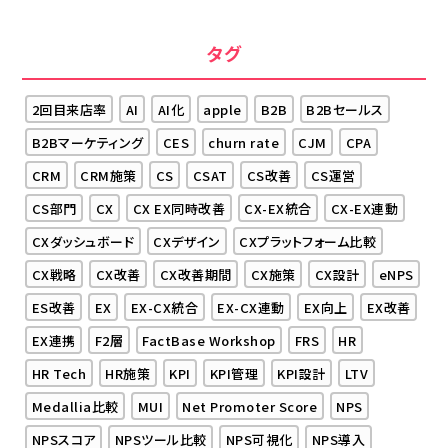
タグ
2回目来店率
AI
AI化
apple
B2B
B2Bセールス
B2Bマーケティング
CES
churn rate
CJM
CPA
CRM
CRM施策
CS
CSAT
CS改善
CS運営
CS部門
CX
CX EX同時改善
CX-EX統合
CX-EX連動
CXダッシュボード
CXデザイン
CXプラットフォーム比較
CX戦略
CX改善
CX改善期間
CX施策
CX設計
eNPS
ES改善
EX
EX-CX統合
EX-CX連動
EX向上
EX改善
EX連携
F2層
FactBase Workshop
FRS
HR
HR Tech
HR施策
KPI
KPI管理
KPI設計
LTV
Medallia比較
MUI
Net Promoter Score
NPS
NPSスコア
NPSツール比較
NPS可視化
NPS導入