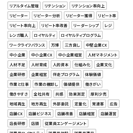
リアルタイム管理
リテンション
リテンション率向上
リピーター
リピーター分析
リピーター獲得
リピート率
リピート率向上
リピート率改善
リーダーシップ
レジ
レンガ職人
ロイヤルティ
ロイヤルティプログラム
ワークライフバランス
万博
三方良し
中堅企業CX
中小企業
中小企業CX
中小企業経営
人材マネジメント
人材不足
人材育成
人的資本
仕組み化
企業文化
企業研修
企業経営
伴走プログラム
体験価値
作業と仕事
作業の棚卸し
価値提供
働きがい
働きやすさ
全社共有
共感
効果測定
厚利少売
地域再生
地方再生
外部委託
定量化
常連客
広告
店舗CX
店舗ビジネス
店舗改善
店舗経営
店舗運営
店長研修
店頭
従業員エンゲージメント