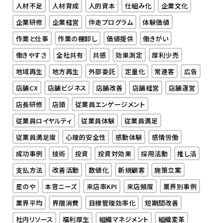
人材不足
人材育成
人的資本
仕組み化
企業文化
企業研修
企業経営
伴走プログラム
体験価値
作業と仕事
作業の棚卸し
価値提供
働きがい
働きやすさ
全社共有
共感
効果測定
厚利少売
地域再生
地方再生
外部委託
定量化
常連客
広告
店舗CX
店舗ビジネス
店舗改善
店舗経営
店舗運営
店長研修
店頭
従業員エンゲージメント
従業員ロイヤルティ
従業員体験
従業員満足
従業員満足度
心理的安全性
感動体験
感情労働
成功事例
技術
投資
投資対効果
採用活動
推し活
支払方法
改善活動
数値化
新規顧客
施策立案
星のや
本音ニーズ
来店率KPI
来店頻度
業界別事例
業界平均
界隈消費
目標管理効率化
短期間改善
社内リソース
福利厚生
組織マネジメント
組織変革