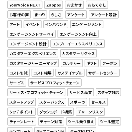
YourVoice NEXT
Zappos
おまかせ
おもてなし
お客様の声
まつり
らしさ
アンケート
アンケート設計
アート
イベント
インバウンド
エンゲージメント
エンゲージメントサーベイ
エンゲージメント向上
エンゲージメント設計
エンプロイーエクスペリエンス
カスタマーエクスペリエンス
カスタマーサクセス
カスタマージャーニーマップ
カルチャー
ギフト
クーポン
コスト削減
コスト相場
サステイナブル
サポートセンター
サービス
サービスプロフィットチェーン
サービス・プロフィット・チェーン
サービス品質
スタッフ対応
スタートアップ
スターバックス
スポーツ
セールス
タッチポイント
ダッシュボード構築
チャーンリスク
チャーンレート
チャーン対策
ツール乗り換え
ツール選定
テンプレート
ディズニーランド
データドリブン