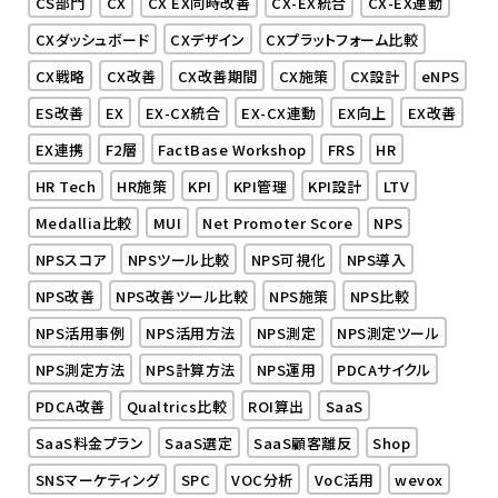
CS部門
CX
CX EX同時改善
CX-EX統合
CX-EX連動
CXダッシュボード
CXデザイン
CXプラットフォーム比較
CX戦略
CX改善
CX改善期間
CX施策
CX設計
eNPS
ES改善
EX
EX-CX統合
EX-CX連動
EX向上
EX改善
EX連携
F2層
FactBase Workshop
FRS
HR
HR Tech
HR施策
KPI
KPI管理
KPI設計
LTV
Medallia比較
MUI
Net Promoter Score
NPS
NPSスコア
NPSツール比較
NPS可視化
NPS導入
NPS改善
NPS改善ツール比較
NPS施策
NPS比較
NPS活用事例
NPS活用方法
NPS測定
NPS測定ツール
NPS測定方法
NPS計算方法
NPS運用
PDCAサイクル
PDCA改善
Qualtrics比較
ROI算出
SaaS
SaaS料金プラン
SaaS選定
SaaS顧客離反
Shop
SNSマーケティング
SPC
VOC分析
VoC活用
wevox