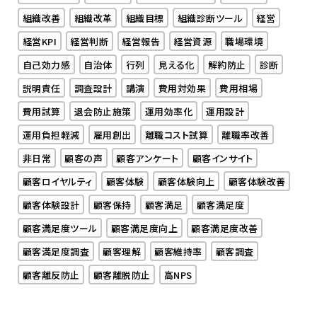
組織改善
組織改革
組織目標
組織診断ツール
経営
経営KPI
経営判断
経営報告
経営資源
職場環境
自己効力感
自治体
行列
見える化
解約防止
診断
説明責任
調査設計
講演
費用対効果
費用相場
費用試算
退会防止施策
運用効率化
運用設計
運用負担軽減
雇用創出
離職コスト試算
離職率改善
非日常
顧客の声
顧客アンケート
顧客インサイト
顧客ロイヤルティ
顧客体験
顧客体験向上
顧客体験改善
顧客体験設計
顧客保持
顧客満足
顧客満足度
顧客満足度ツール
顧客満足度向上
顧客満足度改善
顧客満足度調査
顧客理解
顧客維持率
顧客調査
顧客離反防止
顧客離脱防止
高NPS