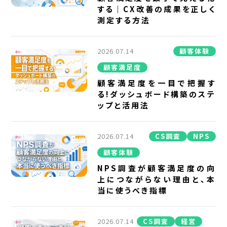
する｜CX改善の成果を正しく
測定する方法
2026.07.14
顧客体験
顧客満足度
顧客満足度を一目で把握す
る!ダッシュボード構築のステ
ップと活用法
2026.07.14
CS調査
NPS
顧客体験
NPS調査が顧客満足度の向
上につながらない理由と、本
当に使うべき指標
2026.07.14
CS調査
経営