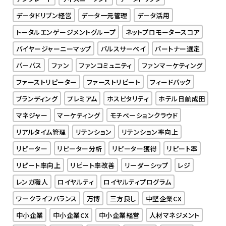
データドリブン経営
データ一元管理
データ活用
トータルエンゲージメントグループ
ネットプロモータースコア
バイヤージャーニーマップ
パルスサーベイ
パートナー選定
パーパス
ファン
ファンコミュニティ
ファンマーケティング
ファーストリピーター
ファーストリピート
フィードバック
ブランディング
プレミアム
ホスピタリティ
ホテル日航成田
マネジャー
マーケティング
モチベーションクラウド
リアルタイム管理
リテンション
リテンション率向上
リピーター
リピーター分析
リピーター獲得
リピート率
リピート率向上
リピート率改善
リーダーシップ
レジ
レンガ職人
ロイヤルティ
ロイヤルティプログラム
ワークライフバランス
万博
三方良し
中堅企業CX
中小企業
中小企業CX
中小企業経営
人材マネジメント