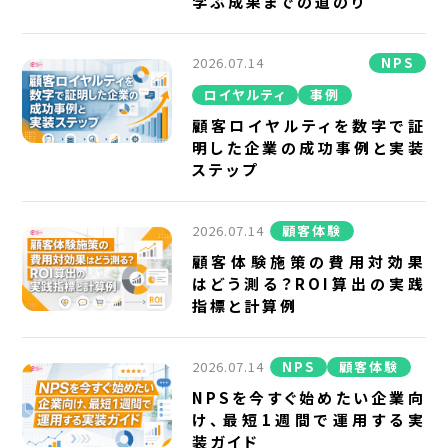
学ぶ成果までの道のり
2026.07.14
NPS
ロイヤルティ
事例
顧客ロイヤルティを数字で証
明した企業の成功事例と実装
ステップ
2026.07.14
顧客体験
顧客体験施策の費用対効果
はどう測る？ROI算出の実践
指標と計算例
2026.07.14
NPS
顧客体験
NPSを今すぐ始めたい企業向
け、最短1週間で運用する実
装ガイド