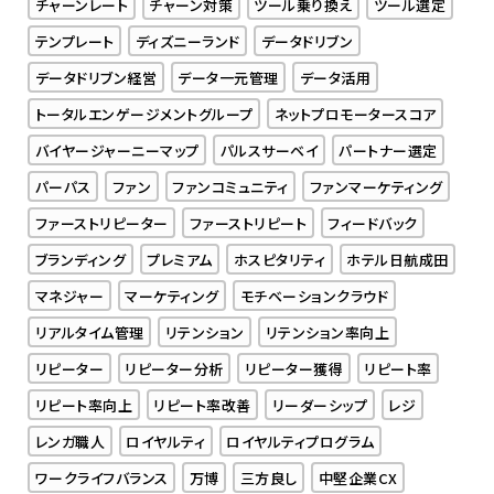
チャーンレート
チャーン対策
ツール乗り換え
ツール選定
テンプレート
ディズニーランド
データドリブン
データドリブン経営
データ一元管理
データ活用
トータルエンゲージメントグループ
ネットプロモータースコア
バイヤージャーニーマップ
パルスサーベイ
パートナー選定
パーパス
ファン
ファンコミュニティ
ファンマーケティング
ファーストリピーター
ファーストリピート
フィードバック
ブランディング
プレミアム
ホスピタリティ
ホテル日航成田
マネジャー
マーケティング
モチベーションクラウド
リアルタイム管理
リテンション
リテンション率向上
リピーター
リピーター分析
リピーター獲得
リピート率
リピート率向上
リピート率改善
リーダーシップ
レジ
レンガ職人
ロイヤルティ
ロイヤルティプログラム
ワークライフバランス
万博
三方良し
中堅企業CX