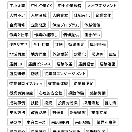
中小企業
中小企業CX
中小企業経営
人材マネジメント
人材不足
人材育成
人的資本
仕組み化
企業文化
企業研修
企業経営
伴走プログラム
体験価値
作業と仕事
作業の棚卸し
価値提供
働きがい
働きやすさ
全社共有
共感
効果測定
厚利少売
地域再生
地方再生
外部委託
定量化
常連客
広告
店舗CX
店舗ビジネス
店舗改善
店舗経営
店舗運営
店長研修
店頭
従業員エンゲージメント
従業員ロイヤルティ
従業員体験
従業員満足
従業員満足度
心理的安全性
感動体験
感情労働
成功事例
技術
投資
投資対効果
採用活動
推し活
支払方法
改善活動
数値化
新規顧客
施策立案
星のや
本音ニーズ
来店率KPI
来店頻度
業界別事例
業界平均
界隈消費
目標管理効率化
短期間改善