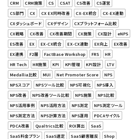
CRM
CRM施策
CS
CSAT
CS改善
CS運営
CS部門
CX
CX EX同時改善
CX-EX統合
CX-EX連動
CXダッシュボード
CXデザイン
CXプラットフォーム比較
CX戦略
CX改善
CX改善期間
CX施策
CX設計
eNPS
ES改善
EX
EX-CX統合
EX-CX連動
EX向上
EX改善
EX連携
F2層
FactBase Workshop
FRS
HR
HR Tech
HR施策
KPI
KPI管理
KPI設計
LTV
Medallia比較
MUI
Net Promoter Score
NPS
NPSスコア
NPSツール比較
NPS可視化
NPS導入
NPS改善
NPS改善ツール比較
NPS施策
NPS比較
NPS活用事例
NPS活用方法
NPS測定
NPS測定ツール
NPS測定方法
NPS計算方法
NPS運用
PDCAサイクル
PDCA改善
Qualtrics比較
ROI算出
SaaS
SaaS料金プラン
SaaS選定
SaaS顧客離反
Shop