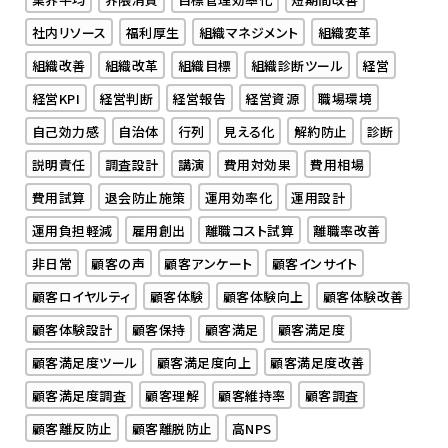
社内リソース
福利厚生
組織マネジメント
組織変革
組織改善
組織改革
組織目標
組織診断ツール
経営
経営KPI
経営判断
経営報告
経営資源
職場環境
自己効力感
自治体
行列
見える化
解約防止
診断
説明責任
調査設計
講演
費用対効果
費用相場
費用試算
退会防止施策
運用効率化
運用設計
運用負担軽減
雇用創出
離職コスト試算
離職率改善
非日常
顧客の声
顧客アンケート
顧客インサイト
顧客ロイヤルティ
顧客体験
顧客体験向上
顧客体験改善
顧客体験設計
顧客保持
顧客満足
顧客満足度
顧客満足度ツール
顧客満足度向上
顧客満足度改善
顧客満足度調査
顧客理解
顧客維持率
顧客調査
顧客離反防止
顧客離脱防止
高NPS