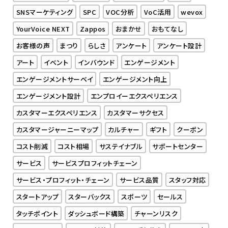
SNSマーケティング
SPC
VOC分析
VoC活用
wevox
YourVoice NEXT
Zappos
おまかせ
おもてなし
お客様の声
まつり
らしさ
アンケート
アンケート設計
アート
イベント
インバウンド
エンゲージメント
エンゲージメントサーベイ
エンゲージメント向上
エンゲージメント設計
エンプロイーエクスペリエンス
カスタマーエクスペリエンス
カスタマーサクセス
カスタマージャーニーマップ
カルチャー
ギフト
クーポン
コスト削減
コスト相場
サステイナブル
サポートセンター
サービス
サービスプロフィットチェーン
サービス・プロフィット・チェーン
サービス品質
スタッフ対応
スタートアップ
スターバックス
スポーツ
セールス
タッチポイント
ダッシュボード構築
チャーンリスク