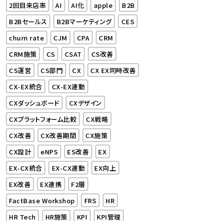
2回目来店率
AI
AI化
apple
B2B
B2Bセールス
B2Bマーケティング
CES
churn rate
CJM
CPA
CRM
CRM施策
CS
CSAT
CS改善
CS運営
CS部門
CX
CX EX同時改善
CX-EX統合
CX-EX連動
CXダッシュボード
CXデザイン
CXプラットフォーム比較
CX戦略
CX改善
CX改善期間
CX施策
CX設計
eNPS
ES改善
EX
EX-CX統合
EX-CX連動
EX向上
EX改善
EX連携
F2層
FactBase Workshop
FRS
HR
HR Tech
HR施策
KPI
KPI管理