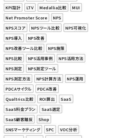
KPI設計
LTV
Medallia比較
MUI
Net Promoter Score
NPS
NPSスコア
NPSツール比較
NPS可視化
NPS導入
NPS改善
NPS改善ツール比較
NPS施策
NPS比較
NPS活用事例
NPS活用方法
NPS測定
NPS測定ツール
NPS測定方法
NPS計算方法
NPS運用
PDCAサイクル
PDCA改善
Qualtrics比較
ROI算出
SaaS
SaaS料金プラン
SaaS選定
SaaS顧客離反
Shop
SNSマーケティング
SPC
VOC分析