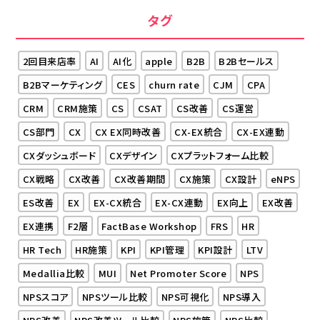
タグ
2回目来店率
AI
AI化
apple
B2B
B2Bセールス
B2Bマーケティング
CES
churn rate
CJM
CPA
CRM
CRM施策
CS
CSAT
CS改善
CS運営
CS部門
CX
CX EX同時改善
CX-EX統合
CX-EX連動
CXダッシュボード
CXデザイン
CXプラットフォーム比較
CX戦略
CX改善
CX改善期間
CX施策
CX設計
eNPS
ES改善
EX
EX-CX統合
EX-CX連動
EX向上
EX改善
EX連携
F2層
FactBase Workshop
FRS
HR
HR Tech
HR施策
KPI
KPI管理
KPI設計
LTV
Medallia比較
MUI
Net Promoter Score
NPS
NPSスコア
NPSツール比較
NPS可視化
NPS導入
NPS改善
NPS改善ツール比較
NPS施策
NPS比較