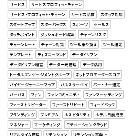
サービス
サービスプロフィットチェーン
サービス・プロフィット・チェーン
サービス品質
スタッフ対応
スタートアップ
スターバックス
スポーツ
セールス
タッチポイント
ダッシュボード構築
チャーンリスク
チャーンレート
チャーン対策
ツール乗り換え
ツール選定
テンプレート
ディズニーランド
データドリブン
データドリブン経営
データ一元管理
データ活用
トータルエンゲージメントグループ
ネットプロモータースコア
バイヤージャーニーマップ
パルスサーベイ
パートナー選定
パーパス
ファン
ファンコミュニティ
ファンマーケティング
ファーストリピーター
ファーストリピート
フィードバック
ブランディング
プレミアム
ホスピタリティ
ホテル日航成田
マネジャー
マーケティング
モチベーションクラウド
リアルタイム管理
リテンション
リテンション率向上