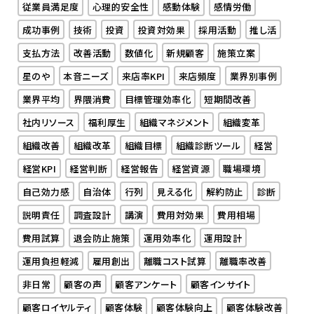
従業員満足度
心理的安全性
感動体験
感情労働
成功事例
技術
投資
投資対効果
採用活動
推し活
支払方法
改善活動
数値化
新規顧客
施策立案
星のや
本音ニーズ
来店率KPI
来店頻度
業界別事例
業界平均
界隈消費
目標管理効率化
短期間改善
社内リソース
福利厚生
組織マネジメント
組織変革
組織改善
組織改革
組織目標
組織診断ツール
経営
経営KPI
経営判断
経営報告
経営資源
職場環境
自己効力感
自治体
行列
見える化
解約防止
診断
説明責任
調査設計
講演
費用対効果
費用相場
費用試算
退会防止施策
運用効率化
運用設計
運用負担軽減
雇用創出
離職コスト試算
離職率改善
非日常
顧客の声
顧客アンケート
顧客インサイト
顧客ロイヤルティ
顧客体験
顧客体験向上
顧客体験改善