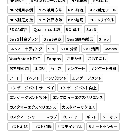
NPS活用事例
NPS活用方法
NPS測定
NPS測定ツール
NPS測定方法
NPS計算方法
NPS運用
PDCAサイクル
PDCA改善
Qualtrics比較
ROI算出
SaaS
SaaS料金プラン
SaaS選定
SaaS顧客離反
Shop
SNSマーケティング
SPC
VOC分析
VoC活用
wevox
YourVoice NEXT
Zappos
おまかせ
おもてなし
お客様の声
まつり
らしさ
アンケート
アンケート設計
アート
イベント
インバウンド
エンゲージメント
エンゲージメントサーベイ
エンゲージメント向上
エンゲージメント設計
エンプロイーエクスペリエンス
カスタマーエクスペリエンス
カスタマーサクセス
カスタマージャーニーマップ
カルチャー
ギフト
クーポン
コスト削減
コスト相場
サステイナブル
サポートセンター