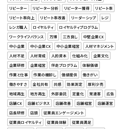
リピーター
リピーター分析
リピーター獲得
リピート率
リピート率向上
リピート率改善
リーダーシップ
レジ
レンガ職人
ロイヤルティ
ロイヤルティプログラム
ワークライフバランス
万博
三方良し
中堅企業CX
中小企業
中小企業CX
中小企業経営
人材マネジメント
人材不足
人材育成
人的資本
仕組み化
企業文化
企業研修
企業経営
伴走プログラム
体験価値
作業と仕事
作業の棚卸し
価値提供
働きがい
働きやすさ
全社共有
共感
効果測定
厚利少売
地域再生
地方再生
外部委託
定量化
常連客
広告
店舗CX
店舗ビジネス
店舗改善
店舗経営
店舗運営
店長研修
店頭
従業員エンゲージメント
従業員ロイヤルティ
従業員体験
従業員満足