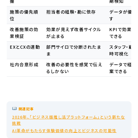
握
期検知
施策の優先順
担当者の経験・勘に依存
データが優先
位
す
改善施策の効
効果が見えず改善サイクル
KPIで効果
果検証
が止まる
できる
EXとCXの連動
部門サイロで分断されたま
スタッフ・顧
ま
時可視化
社内合意形成
改善の必要性を感覚で伝え
データで経営
るしかない
案できる
関連記事
2026年、「ビジネス版推し活プラットフォーム」という新たな
挑戦
AI革命がもたらす体験価値の向上とビジネスの可能性