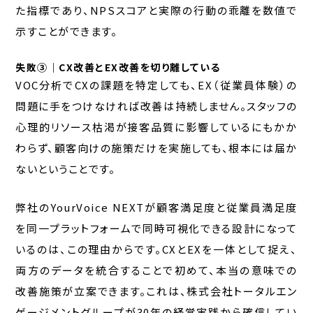
た指標であり、NPSスコアと実際の行動の乖離を数値で
示すことができます。
失敗③｜CX改善とEX改善を切り離している
VOC分析でCXの課題を特定しても、EX（従業員体験）の
問題に手をつけなければ改善は持続しません。スタッフの
心理的リソース枯渇が接客品質に影響しているにもかか
わらず、顧客向けの施策だけを実施しても、根本には届か
ないということです。
弊社のYourVoice NEXTが顧客満足度と従業員満足度
を同一プラットフォームで同時可視化できる設計になって
いるのは、この理由からです。CXとEXを一体として捉え、
両方のデータを統合することで初めて、本当の意味での
改善施策が立案できます。これは、株式会社トータルエン
ゲージメントグループが30年の経営実践から確信してい