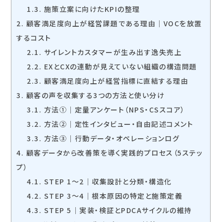
1.3.
施策立案に向けたKPIの整理
2.
顧客満足度向上が経営課題である理由｜VOCを放置
するコスト
2.1.
サイレントカスタマーが生み出す逸失売上
2.2.
EXとCXの連動が見えていない組織の構造問題
2.3.
顧客満足度向上が経営指標に直結する理由
3.
顧客の声を収集する3つの方法と使い分け
3.1.
方法①｜定量アンケート（NPS・CSスコア）
3.2.
方法②｜定性インタビュー・自由記述コメント
3.3.
方法③｜行動データ・オペレーションログ
4.
顧客データから改善策を導く実践的プロセス（5ステッ
プ）
4.1.
STEP 1〜2｜収集設計と分類・構造化
4.2.
STEP 3〜4｜根本原因の特定と施策定義
4.3.
STEP 5｜実装・検証とPDCAサイクルの維持