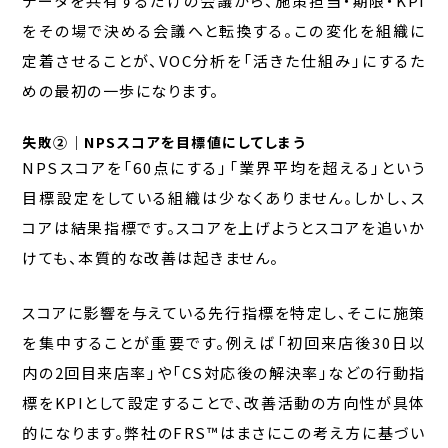
データを共有するだけの会議から、施策担当・期限・KPI
をその場で決める会議へと転換する。この変化を組織に
定着させることが、VOC分析を「活きた仕組み」にするた
めの最初の一歩になります。
失敗②｜NPSスコアを目標値にしてしまう
NPSスコアを「60点にする」「業界平均を超える」という
目標設定をしている組織は少なくありません。しかし、ス
コアは結果指標です。スコアを上げようとスコアを追いか
けても、本質的な改善は起きません。
スコアに影響を与えている先行指標を特定し、そこに施策
を集中することが重要です。例えば「初回来店後30日以
内の2回目来店率」や「CS対応後の解決率」などの行動指
標をKPIとして設定することで、改善活動の方向性が具体
的になります。弊社のFRS™はまさにこの考え方に基づい