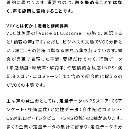
質的に異なります。重要なのは、
声を集めることではな
く、声を施策に変換すること
です。
VOCとは何か｜定義と構成要素
VOCは英語の「Voice of Customer」の略で、直訳する
と「顧客の声」です。ただし、ビジネスの文脈でVOC分析と
いう場合、その射程は単なる意見収集を超えています。顧
客が言葉で表現した不満・要望だけでなく、行動データ
（来店頻度・継続率・解約率）や感情的な反応（NPS・満
足度スコア・口コミトーン）まで含めて総合的に捉えるの
がVOCの本質です。
主な声の発生源としては、
定量データ
（NPSスコア・CSア
ンケート・評価星数）と
定性データ
（自由記述コメント・
CS対応ログ・インタビュー・SNS投稿）の2軸があります。
多くの企業が定量データの集計に留まり、定性データの分