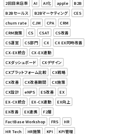
2回目来店率
AI
AI化
apple
B2B
B2Bセールス
B2Bマーケティング
CES
churn rate
CJM
CPA
CRM
CRM施策
CS
CSAT
CS改善
CS運営
CS部門
CX
CX EX同時改善
CX-EX統合
CX-EX連動
CXダッシュボード
CXデザイン
CXプラットフォーム比較
CX戦略
CX改善
CX改善期間
CX施策
CX設計
eNPS
ES改善
EX
EX-CX統合
EX-CX連動
EX向上
EX改善
EX連携
F2層
FactBase Workshop
FRS
HR
HR Tech
HR施策
KPI
KPI管理