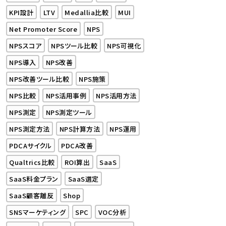
KPI設計
LTV
Medallia比較
MUI
Net Promoter Score
NPS
NPSスコア
NPSツール比較
NPS可視化
NPS導入
NPS改善
NPS改善ツール比較
NPS施策
NPS比較
NPS活用事例
NPS活用方法
NPS測定
NPS測定ツール
NPS測定方法
NPS計算方法
NPS運用
PDCAサイクル
PDCA改善
Qualtrics比較
ROI算出
SaaS
SaaS料金プラン
SaaS選定
SaaS顧客離反
Shop
SNSマーケティング
SPC
VOC分析