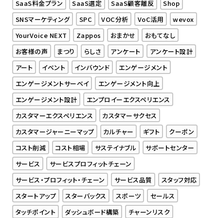
SaaS料金プラン
SaaS選定
SaaS顧客離反
Shop
SNSマーケティング
SPC
VOC分析
VoC活用
wevox
YourVoice NEXT
Zappos
おまかせ
おもてなし
お客様の声
まつり
らしさ
アンケート
アンケート設計
アート
イベント
インバウンド
エンゲージメント
エンゲージメントサーベイ
エンゲージメント向上
エンゲージメント設計
エンプロイーエクスペリエンス
カスタマーエクスペリエンス
カスタマーサクセス
カスタマージャーニーマップ
カルチャー
ギフト
クーポン
コスト削減
コスト相場
サステイナブル
サポートセンター
サービス
サービスプロフィットチェーン
サービス・プロフィット・チェーン
サービス品質
スタッフ対応
スタートアップ
スターバックス
スポーツ
セールス
タッチポイント
ダッシュボード構築
チャーンリスク