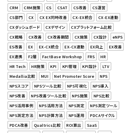
CRM
CRM施策
CS
CSAT
CS改善
CS運営
CS部門
CX
CX EX同時改善
CX-EX統合
CX-EX連動
CXダッシュボード
CXデザイン
CXプラットフォーム比較
CX戦略
CX改善
CX改善期間
CX施策
CX設計
eNPS
ES改善
EX
EX-CX統合
EX-CX連動
EX向上
EX改善
EX連携
F2層
FactBase Workshop
FRS
HR
HR Tech
HR施策
KPI
KPI管理
KPI設計
LTV
Medallia比較
MUI
Net Promoter Score
NPS
NPSスコア
NPSツール比較
NPS可視化
NPS導入
NPS改善
NPS改善ツール比較
NPS施策
NPS比較
NPS活用事例
NPS活用方法
NPS測定
NPS測定ツール
NPS測定方法
NPS計算方法
NPS運用
PDCAサイクル
PDCA改善
Qualtrics比較
ROI算出
SaaS