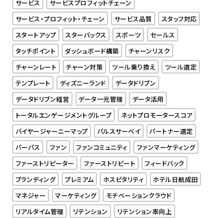
サービス
サービスプロフィットチェーン
サービス・プロフィット・チェーン
サービス品質
スタッフ対応
スタートアップ
スターバックス
スポーツ
セールス
タッチポイント
ダッシュボード構築
チャーンリスク
チャーンレート
チャーン対策
ツール乗り換え
ツール選定
テンプレート
ディズニーランド
データドリブン
データドリブン経営
データ一元管理
データ活用
トータルエンゲージメントグループ
ネットプロモータースコア
バイヤージャーニーマップ
パルスサーベイ
パートナー選定
パーパス
ファン
ファンコミュニティ
ファンマーケティング
ファーストリピーター
ファーストリピート
フィードバック
ブランディング
プレミアム
ホスピタリティ
ホテル日航成田
マネジャー
マーケティング
モチベーションクラウド
リアルタイム管理
リテンション
リテンション率向上