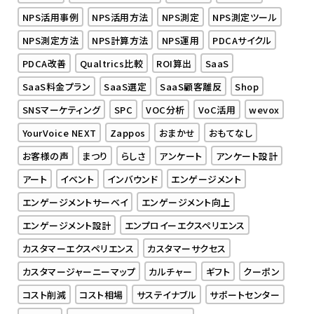
NPS活用事例
NPS活用方法
NPS測定
NPS測定ツール
NPS測定方法
NPS計算方法
NPS運用
PDCAサイクル
PDCA改善
Qualtrics比較
ROI算出
SaaS
SaaS料金プラン
SaaS選定
SaaS顧客離反
Shop
SNSマーケティング
SPC
VOC分析
VoC活用
wevox
YourVoice NEXT
Zappos
おまかせ
おもてなし
お客様の声
まつり
らしさ
アンケート
アンケート設計
アート
イベント
インバウンド
エンゲージメント
エンゲージメントサーベイ
エンゲージメント向上
エンゲージメント設計
エンプロイーエクスペリエンス
カスタマーエクスペリエンス
カスタマーサクセス
カスタマージャーニーマップ
カルチャー
ギフト
クーポン
コスト削減
コスト相場
サステイナブル
サポートセンター