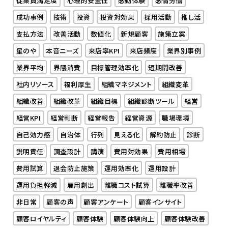
従業員満足度
心理的安全性
感動体験
感情労働
成功事例
技術
投資
投資対効果
採用活動
推し活
支払方法
改善活動
数値化
新規顧客
施策立案
星のや
本音ニーズ
来店率KPI
来店頻度
業界別事例
業界平均
界隈消費
目標管理効率化
短期間改善
社内リソース
福利厚生
組織マネジメント
組織変革
組織改善
組織改革
組織目標
組織診断ツール
経営
経営KPI
経営判断
経営報告
経営資源
職場環境
自己効力感
自治体
行列
見える化
解約防止
診断
説明責任
調査設計
講演
費用対効果
費用相場
費用試算
退会防止施策
運用効率化
運用設計
運用負担軽減
雇用創出
離職コスト試算
離職率改善
非日常
顧客の声
顧客アンケート
顧客インサイト
顧客ロイヤルティ
顧客体験
顧客体験向上
顧客体験改善