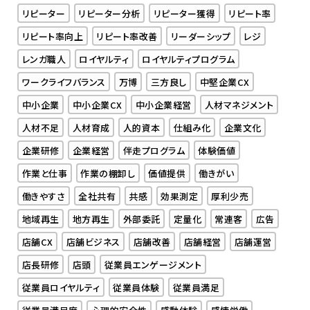
リピーター
リピーター分析
リピーター獲得
リピート率
リピート率向上
リピート率改善
リーダーシップ
レジ
レンガ職人
ロイヤルティ
ロイヤルティプログラム
ワークライフバランス
万博
三方良し
中堅企業CX
中小企業
中小企業CX
中小企業経営
人材マネジメント
人材不足
人材育成
人的資本
仕組み化
企業文化
企業研修
企業経営
伴走プログラム
体験価値
作業と仕事
作業の棚卸し
価値提供
働きがい
働きやすさ
全社共有
共感
効果測定
厚利少売
地域再生
地方再生
外部委託
定量化
常連客
広告
店舗CX
店舗ビジネス
店舗改善
店舗経営
店舗運営
店長研修
店頭
従業員エンゲージメント
従業員ロイヤルティ
従業員体験
従業員満足