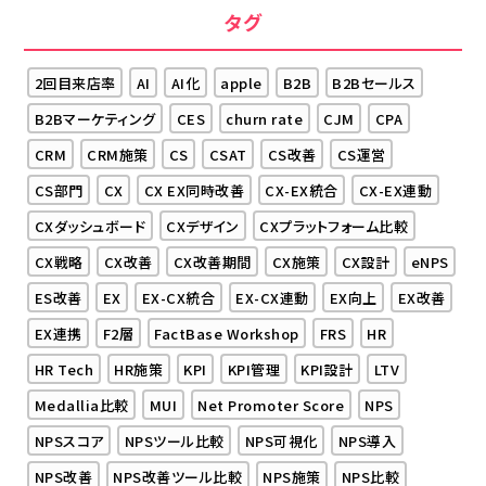
タグ
2回目来店率
AI
AI化
apple
B2B
B2Bセールス
B2Bマーケティング
CES
churn rate
CJM
CPA
CRM
CRM施策
CS
CSAT
CS改善
CS運営
CS部門
CX
CX EX同時改善
CX-EX統合
CX-EX連動
CXダッシュボード
CXデザイン
CXプラットフォーム比較
CX戦略
CX改善
CX改善期間
CX施策
CX設計
eNPS
ES改善
EX
EX-CX統合
EX-CX連動
EX向上
EX改善
EX連携
F2層
FactBase Workshop
FRS
HR
HR Tech
HR施策
KPI
KPI管理
KPI設計
LTV
Medallia比較
MUI
Net Promoter Score
NPS
NPSスコア
NPSツール比較
NPS可視化
NPS導入
NPS改善
NPS改善ツール比較
NPS施策
NPS比較