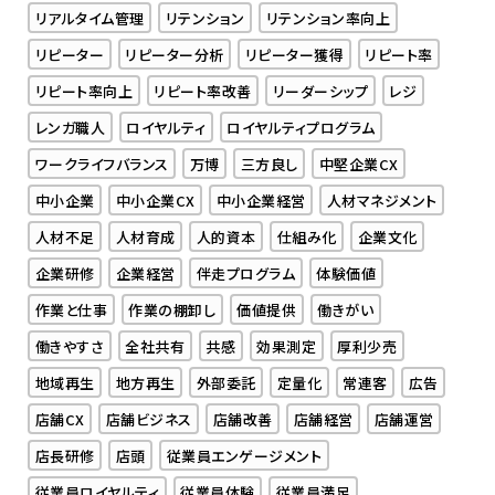
リアルタイム管理
リテンション
リテンション率向上
リピーター
リピーター分析
リピーター獲得
リピート率
リピート率向上
リピート率改善
リーダーシップ
レジ
レンガ職人
ロイヤルティ
ロイヤルティプログラム
ワークライフバランス
万博
三方良し
中堅企業CX
中小企業
中小企業CX
中小企業経営
人材マネジメント
人材不足
人材育成
人的資本
仕組み化
企業文化
企業研修
企業経営
伴走プログラム
体験価値
作業と仕事
作業の棚卸し
価値提供
働きがい
働きやすさ
全社共有
共感
効果測定
厚利少売
地域再生
地方再生
外部委託
定量化
常連客
広告
店舗CX
店舗ビジネス
店舗改善
店舗経営
店舗運営
店長研修
店頭
従業員エンゲージメント
従業員ロイヤルティ
従業員体験
従業員満足