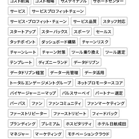
コスト削減
コスト相場
サステイナブル
サポートセンター
サービス
サービスプロフィットチェーン
サービス・プロフィット・チェーン
サービス品質
スタッフ対応
スタートアップ
スターバックス
スポーツ
セールス
タッチポイント
ダッシュボード構築
チャーンリスク
チャーンレート
チャーン対策
ツール乗り換え
ツール選定
テンプレート
ディズニーランド
データドリブン
データドリブン経営
データ一元管理
データ活用
トータルエンゲージメントグループ
ネットプロモータースコア
バイヤージャーニーマップ
パルスサーベイ
パートナー選定
パーパス
ファン
ファンコミュニティ
ファンマーケティング
ファーストリピーター
ファーストリピート
フィードバック
ブランディング
プレミアム
ホスピタリティ
ホテル日航成田
マネジャー
マーケティング
モチベーションクラウド