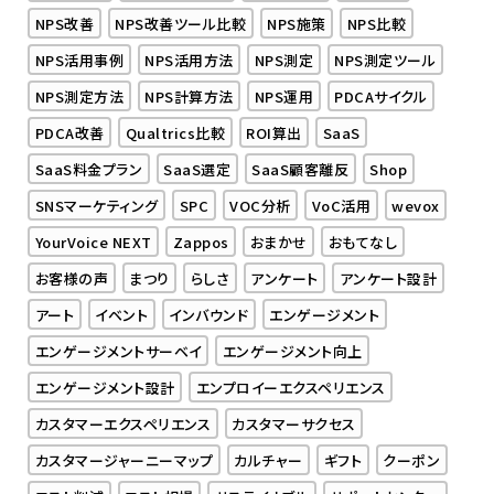
NPS改善
NPS改善ツール比較
NPS施策
NPS比較
NPS活用事例
NPS活用方法
NPS測定
NPS測定ツール
NPS測定方法
NPS計算方法
NPS運用
PDCAサイクル
PDCA改善
Qualtrics比較
ROI算出
SaaS
SaaS料金プラン
SaaS選定
SaaS顧客離反
Shop
SNSマーケティング
SPC
VOC分析
VoC活用
wevox
YourVoice NEXT
Zappos
おまかせ
おもてなし
お客様の声
まつり
らしさ
アンケート
アンケート設計
アート
イベント
インバウンド
エンゲージメント
エンゲージメントサーベイ
エンゲージメント向上
エンゲージメント設計
エンプロイーエクスペリエンス
カスタマーエクスペリエンス
カスタマーサクセス
カスタマージャーニーマップ
カルチャー
ギフト
クーポン