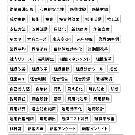
従業員満足度
心理的安全性
感動体験
感情労働
成功事例
技術
投資
投資対効果
採用活動
推し活
支払方法
改善活動
数値化
新規顧客
施策立案
星のや
本音ニーズ
来店率KPI
来店頻度
業界別事例
業界平均
界隈消費
目標管理効率化
短期間改善
社内リソース
福利厚生
組織マネジメント
組織変革
組織改善
組織改革
組織目標
組織診断ツール
経営
経営KPI
経営判断
経営報告
経営資源
職場環境
自己効力感
自治体
行列
見える化
解約防止
診断
説明責任
調査設計
講演
費用対効果
費用相場
費用試算
退会防止施策
運用効率化
運用設計
運用負担軽減
雇用創出
離職コスト試算
離職率改善
非日常
顧客の声
顧客アンケート
顧客インサイト