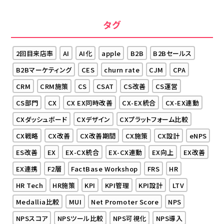
タグ
2回目来店率
AI
AI化
apple
B2B
B2Bセールス
B2Bマーケティング
CES
churn rate
CJM
CPA
CRM
CRM施策
CS
CSAT
CS改善
CS運営
CS部門
CX
CX EX同時改善
CX-EX統合
CX-EX連動
CXダッシュボード
CXデザイン
CXプラットフォーム比較
CX戦略
CX改善
CX改善期間
CX施策
CX設計
eNPS
ES改善
EX
EX-CX統合
EX-CX連動
EX向上
EX改善
EX連携
F2層
FactBase Workshop
FRS
HR
HR Tech
HR施策
KPI
KPI管理
KPI設計
LTV
Medallia比較
MUI
Net Promoter Score
NPS
NPSスコア
NPSツール比較
NPS可視化
NPS導入