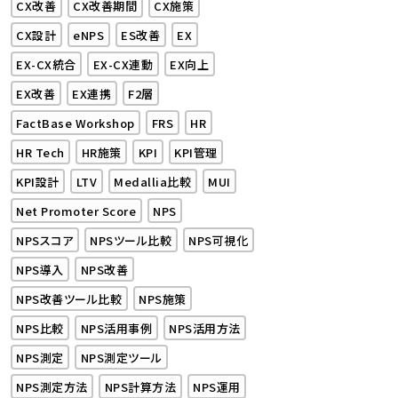
CX改善
CX改善期間
CX施策
CX設計
eNPS
ES改善
EX
EX-CX統合
EX-CX連動
EX向上
EX改善
EX連携
F2層
FactBase Workshop
FRS
HR
HR Tech
HR施策
KPI
KPI管理
KPI設計
LTV
Medallia比較
MUI
Net Promoter Score
NPS
NPSスコア
NPSツール比較
NPS可視化
NPS導入
NPS改善
NPS改善ツール比較
NPS施策
NPS比較
NPS活用事例
NPS活用方法
NPS測定
NPS測定ツール
NPS測定方法
NPS計算方法
NPS運用