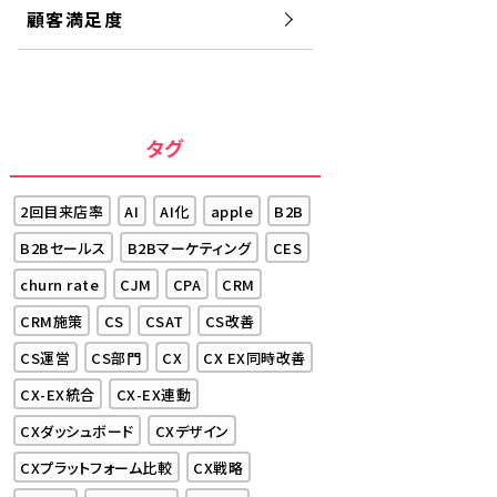
顧客満足度
タグ
2回目来店率
AI
AI化
apple
B2B
B2Bセールス
B2Bマーケティング
CES
churn rate
CJM
CPA
CRM
CRM施策
CS
CSAT
CS改善
CS運営
CS部門
CX
CX EX同時改善
CX-EX統合
CX-EX連動
CXダッシュボード
CXデザイン
CXプラットフォーム比較
CX戦略