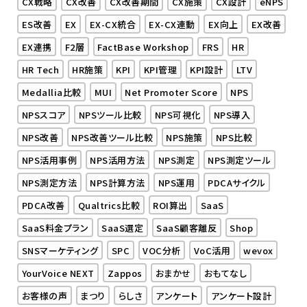
CX戦略
CX改善
CX改善期間
CX施策
CX設計
eNPS
ES改善
EX
EX-CX統合
EX-CX連動
EX向上
EX改善
EX連携
F2層
FactBase Workshop
FRS
HR
HR Tech
HR施策
KPI
KPI管理
KPI設計
LTV
Medallia比較
MUI
Net Promoter Score
NPS
NPSスコア
NPSツール比較
NPS可視化
NPS導入
NPS改善
NPS改善ツール比較
NPS施策
NPS比較
NPS活用事例
NPS活用方法
NPS測定
NPS測定ツール
NPS測定方法
NPS計算方法
NPS運用
PDCAサイクル
PDCA改善
Qualtrics比較
ROI算出
SaaS
SaaS料金プラン
SaaS選定
SaaS顧客離反
Shop
SNSマーケティング
SPC
VOC分析
VoC活用
wevox
YourVoice NEXT
Zappos
おまかせ
おもてなし
お客様の声
まつり
らしさ
アンケート
アンケート設計