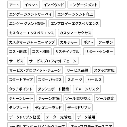
アート
イベント
インバウンド
エンゲージメント
エンゲージメントサーベイ
エンゲージメント向上
エンゲージメント設計
エンプロイーエクスペリエンス
カスタマーエクスペリエンス
カスタマーサクセス
カスタマージャーニーマップ
カルチャー
ギフト
クーポン
コスト削減
コスト相場
サステイナブル
サポートセンター
サービス
サービスプロフィットチェーン
サービス・プロフィット・チェーン
サービス品質
スタッフ対応
スタートアップ
スターバックス
スポーツ
セールス
タッチポイント
ダッシュボード構築
チャーンリスク
チャーンレート
チャーン対策
ツール乗り換え
ツール選定
テンプレート
ディズニーランド
データドリブン
データドリブン経営
データ一元管理
データ活用
トータルエンゲージメントグループ
ネットプロモータースコア