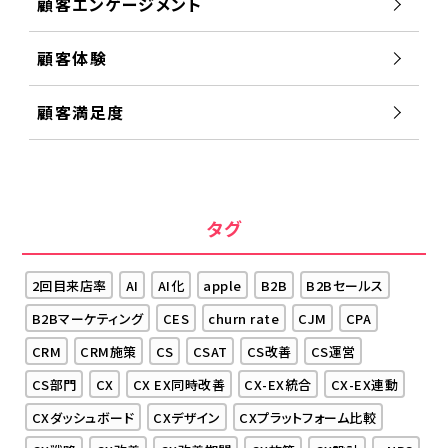
顧客エンゲージメント
顧客体験
顧客満足度
タグ
2回目来店率
AI
AI化
apple
B2B
B2Bセールス
B2Bマーケティング
CES
churn rate
CJM
CPA
CRM
CRM施策
CS
CSAT
CS改善
CS運営
CS部門
CX
CX EX同時改善
CX-EX統合
CX-EX連動
CXダッシュボード
CXデザイン
CXプラットフォーム比較