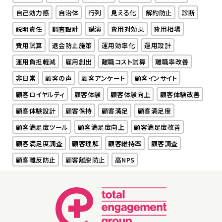
自己効力感
自治体
行列
見える化
解約防止
診断
説明責任
調査設計
講演
費用対効果
費用相場
費用試算
退会防止施策
運用効率化
運用設計
運用負担軽減
雇用創出
離職コスト試算
離職率改善
非日常
顧客の声
顧客アンケート
顧客インサイト
顧客ロイヤルティ
顧客体験
顧客体験向上
顧客体験改善
顧客体験設計
顧客保持
顧客満足
顧客満足度
顧客満足度ツール
顧客満足度向上
顧客満足度改善
顧客満足度調査
顧客理解
顧客維持率
顧客調査
顧客離反防止
顧客離脱防止
高NPS