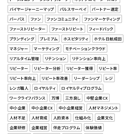
バイヤージャーニーマップ
パルスサーベイ
パートナー選定
パーパス
ファン
ファンコミュニティ
ファンマーケティング
ファーストリピーター
ファーストリピート
フィードバック
ブランディング
プレミアム
ホスピタリティ
ホテル日航成田
マネジャー
マーケティング
モチベーションクラウド
リアルタイム管理
リテンション
リテンション率向上
リピーター
リピーター分析
リピーター獲得
リピート率
リピート率向上
リピート率改善
リーダーシップ
レジ
レンガ職人
ロイヤルティ
ロイヤルティプログラム
ワークライフバランス
万博
三方良し
中堅企業CX
中小企業
中小企業CX
中小企業経営
人材マネジメント
人材不足
人材育成
人的資本
仕組み化
企業文化
企業研修
企業経営
伴走プログラム
体験価値