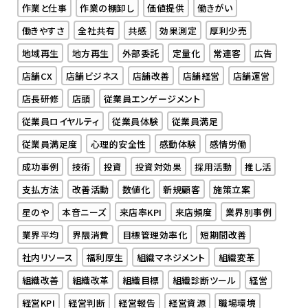
作業と仕事
作業の棚卸し
価値提供
働きがい
働きやすさ
全社共有
共感
効果測定
厚利少売
地域再生
地方再生
外部委託
定量化
常連客
広告
店舗CX
店舗ビジネス
店舗改善
店舗経営
店舗運営
店長研修
店頭
従業員エンゲージメント
従業員ロイヤルティ
従業員体験
従業員満足
従業員満足度
心理的安全性
感動体験
感情労働
成功事例
技術
投資
投資対効果
採用活動
推し活
支払方法
改善活動
数値化
新規顧客
施策立案
星のや
本音ニーズ
来店率KPI
来店頻度
業界別事例
業界平均
界隈消費
目標管理効率化
短期間改善
社内リソース
福利厚生
組織マネジメント
組織変革
組織改善
組織改革
組織目標
組織診断ツール
経営
経営KPI
経営判断
経営報告
経営資源
職場環境