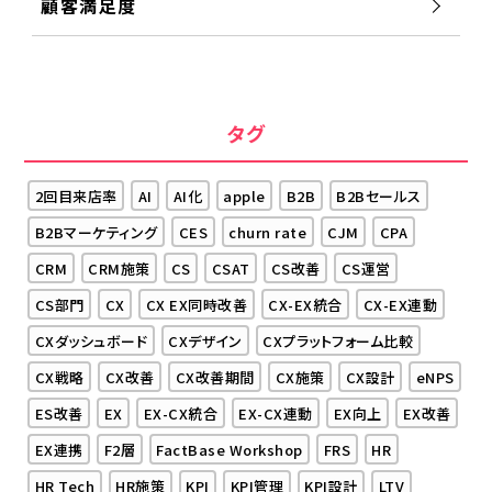
顧客満足度
タグ
2回目来店率
AI
AI化
apple
B2B
B2Bセールス
B2Bマーケティング
CES
churn rate
CJM
CPA
CRM
CRM施策
CS
CSAT
CS改善
CS運営
CS部門
CX
CX EX同時改善
CX-EX統合
CX-EX連動
CXダッシュボード
CXデザイン
CXプラットフォーム比較
CX戦略
CX改善
CX改善期間
CX施策
CX設計
eNPS
ES改善
EX
EX-CX統合
EX-CX連動
EX向上
EX改善
EX連携
F2層
FactBase Workshop
FRS
HR
HR Tech
HR施策
KPI
KPI管理
KPI設計
LTV