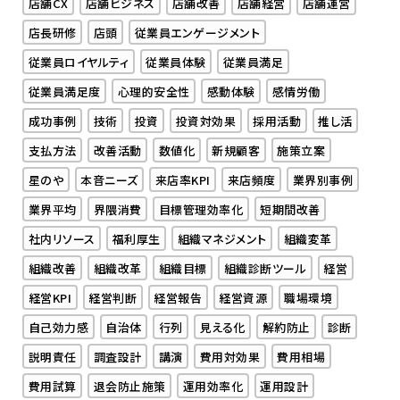
店舗CX
店舗ビジネス
店舗改善
店舗経営
店舗運営
店長研修
店頭
従業員エンゲージメント
従業員ロイヤルティ
従業員体験
従業員満足
従業員満足度
心理的安全性
感動体験
感情労働
成功事例
技術
投資
投資対効果
採用活動
推し活
支払方法
改善活動
数値化
新規顧客
施策立案
星のや
本音ニーズ
来店率KPI
来店頻度
業界別事例
業界平均
界隈消費
目標管理効率化
短期間改善
社内リソース
福利厚生
組織マネジメント
組織変革
組織改善
組織改革
組織目標
組織診断ツール
経営
経営KPI
経営判断
経営報告
経営資源
職場環境
自己効力感
自治体
行列
見える化
解約防止
診断
説明責任
調査設計
講演
費用対効果
費用相場
費用試算
退会防止施策
運用効率化
運用設計