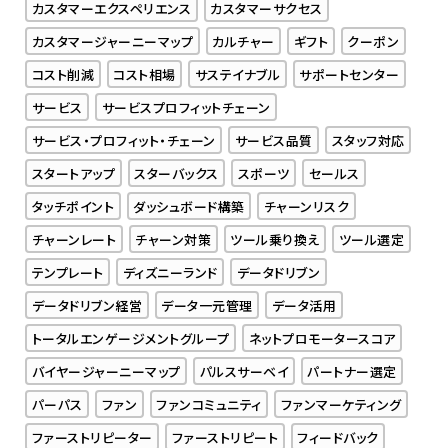
カスタマーエクスペリエンス
カスタマーサクセス
カスタマージャーニーマップ
カルチャー
ギフト
クーポン
コスト削減
コスト相場
サステイナブル
サポートセンター
サービス
サービスプロフィットチェーン
サービス・プロフィット・チェーン
サービス品質
スタッフ対応
スタートアップ
スターバックス
スポーツ
セールス
タッチポイント
ダッシュボード構築
チャーンリスク
チャーンレート
チャーン対策
ツール乗り換え
ツール選定
テンプレート
ディズニーランド
データドリブン
データドリブン経営
データ一元管理
データ活用
トータルエンゲージメントグループ
ネットプロモータースコア
バイヤージャーニーマップ
パルスサーベイ
パートナー選定
パーパス
ファン
ファンコミュニティ
ファンマーケティング
ファーストリピーター
ファーストリピート
フィードバック