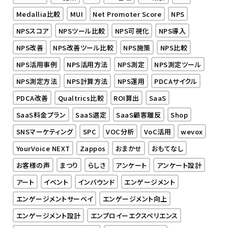
Medallia比較
MUI
Net Promoter Score
NPS
NPSスコア
NPSツール比較
NPS可視化
NPS導入
NPS改善
NPS改善ツール比較
NPS施策
NPS比較
NPS活用事例
NPS活用方法
NPS測定
NPS測定ツール
NPS測定方法
NPS計算方法
NPS運用
PDCAサイクル
PDCA改善
Qualtrics比較
ROI算出
SaaS
SaaS料金プラン
SaaS選定
SaaS顧客離反
Shop
SNSマーケティング
SPC
VOC分析
VoC活用
wevox
YourVoice NEXT
Zappos
おまかせ
おもてなし
お客様の声
まつり
らしさ
アンケート
アンケート設計
アート
イベント
インバウンド
エンゲージメント
エンゲージメントサーベイ
エンゲージメント向上
エンゲージメント設計
エンプロイーエクスペリエンス