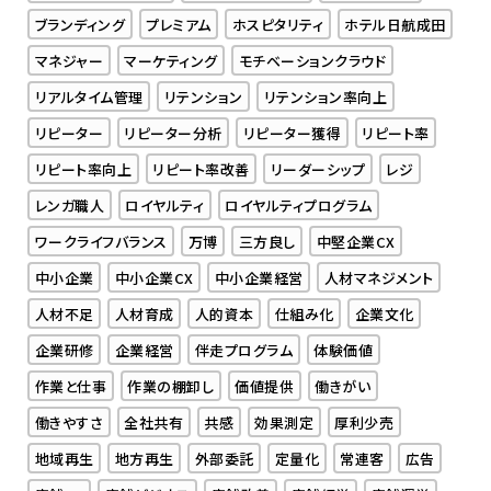
ブランディング
プレミアム
ホスピタリティ
ホテル日航成田
マネジャー
マーケティング
モチベーションクラウド
リアルタイム管理
リテンション
リテンション率向上
リピーター
リピーター分析
リピーター獲得
リピート率
リピート率向上
リピート率改善
リーダーシップ
レジ
レンガ職人
ロイヤルティ
ロイヤルティプログラム
ワークライフバランス
万博
三方良し
中堅企業CX
中小企業
中小企業CX
中小企業経営
人材マネジメント
人材不足
人材育成
人的資本
仕組み化
企業文化
企業研修
企業経営
伴走プログラム
体験価値
作業と仕事
作業の棚卸し
価値提供
働きがい
働きやすさ
全社共有
共感
効果測定
厚利少売
地域再生
地方再生
外部委託
定量化
常連客
広告