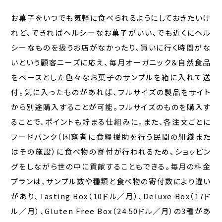
お菓子をいつでも気軽に食べられるようにしておきたいけ
れど、できればヘルシーなお菓子がいい、でも近くにヘル
シーなものを扱うお店がなかったり、買いに行く時間がな
いという顧客ニーズに応え、毎月オーガニック＆自然食品
をベースとした色々なお菓子のサンプルを箱に入れて送
付。気に入ったものがあれば、フルサイズの製品をサイト
から別途購入することが可能。フルサイズのものを購入す
ることで、ポイントも貯まる仕組みに。また、各注文ごとに
フードバンク（困窮者に食糧援助を行う民間の組織また
はその施設）に食べ物の寄付が行われるため、ショッピン
グをしながら世の中に貢献することもできる。毎月の料金
プランは、サンプル数や種類と食べ物の寄付数により違い
があり、Tasting Box（10ドル／月）、Deluxe Box（17ド
ル／月）、Gluten Free Box（24.50ドル／月）の3種があ