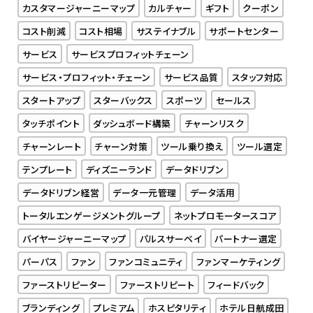
カスタマージャーニーマップ
カルチャー
ギフト
クーポン
コスト削減
コスト相場
サステイナブル
サポートセンター
サービス
サービスプロフィットチェーン
サービス・プロフィット・チェーン
サービス品質
スタッフ対応
スタートアップ
スターバックス
スポーツ
セールス
タッチポイント
ダッシュボード構築
チャーンリスク
チャーンレート
チャーン対策
ツール乗り換え
ツール選定
テンプレート
ディズニーランド
データドリブン
データドリブン経営
データ一元管理
データ活用
トータルエンゲージメントグループ
ネットプロモータースコア
バイヤージャーニーマップ
パルスサーベイ
パートナー選定
パーパス
ファン
ファンコミュニティ
ファンマーケティング
ファーストリピーター
ファーストリピート
フィードバック
ブランディング
プレミアム
ホスピタリティ
ホテル日航成田