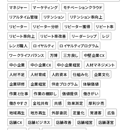
マネジャー
マーケティング
モチベーションクラウド
リアルタイム管理
リテンション
リテンション率向上
リピーター
リピーター分析
リピーター獲得
リピート率
リピート率向上
リピート率改善
リーダーシップ
レジ
レンガ職人
ロイヤルティ
ロイヤルティプログラム
ワークライフバランス
万博
三方良し
中堅企業CX
中小企業
中小企業CX
中小企業経営
人材マネジメント
人材不足
人材育成
人的資本
仕組み化
企業文化
企業研修
企業経営
伴走プログラム
体験価値
作業と仕事
作業の棚卸し
価値提供
働きがい
働きやすさ
全社共有
共感
効果測定
厚利少売
地域再生
地方再生
外部委託
定量化
常連客
広告
店舗CX
店舗ビジネス
店舗改善
店舗経営
店舗運営