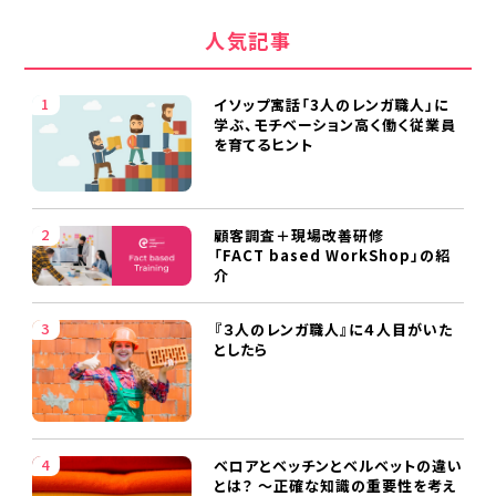
人気記事
イソップ寓話「3人のレンガ職人」に
学ぶ、モチベーション高く働く従業員
を育てるヒント
顧客調査＋現場改善研修
「FACT based WorkShop」の紹
介
『３人のレンガ職人』に４人目がいた
としたら
ベロアとベッチンとベルベットの違い
とは？ ～正確な知識の重要性を考え