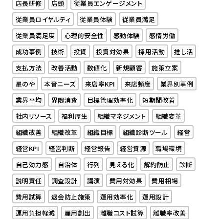
店長研修
店頭
従業員エンゲージメント
従業員ロイヤルティ
従業員体験
従業員満足
従業員満足度
心理的安全性
感動体験
感情労働
成功事例
技術
投資
投資対効果
採用活動
推し活
支払方法
改善活動
数値化
新規顧客
施策立案
星のや
本音ニーズ
来店率KPI
来店頻度
業界別事例
業界平均
界隈消費
目標管理効率化
短期間改善
社内リソース
福利厚生
組織マネジメント
組織変革
組織改善
組織改革
組織目標
組織診断ツール
経営
経営KPI
経営判断
経営報告
経営資源
職場環境
自己効力感
自治体
行列
見える化
解約防止
診断
説明責任
調査設計
講演
費用対効果
費用相場
費用試算
退会防止施策
運用効率化
運用設計
運用負担軽減
雇用創出
離職コスト試算
離職率改善