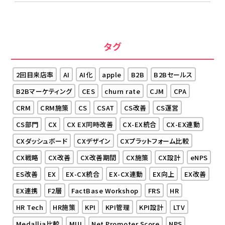
タグ
2回目来店率
AI
AI化
apple
B2B
B2Bセールス
B2Bマーケティング
CES
churn rate
CJM
CPA
CRM
CRM施策
CS
CSAT
CS改善
CS運営
CS部門
CX
CX EX同時改善
CX-EX統合
CX-EX連動
CXダッシュボード
CXデザイン
CXプラットフォーム比較
CX戦略
CX改善
CX改善期間
CX施策
CX設計
eNPS
ES改善
EX
EX-CX統合
EX-CX連動
EX向上
EX改善
EX連携
F2層
FactBase Workshop
FRS
HR
HR Tech
HR施策
KPI
KPI管理
KPI設計
LTV
Medallia比較
MUI
Net Promoter Score
NPS