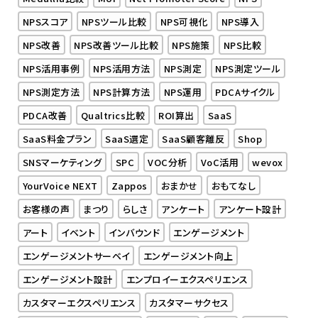
NPSスコア
NPSツール比較
NPS可視化
NPS導入
NPS改善
NPS改善ツール比較
NPS施策
NPS比較
NPS活用事例
NPS活用方法
NPS測定
NPS測定ツール
NPS測定方法
NPS計算方法
NPS運用
PDCAサイクル
PDCA改善
Qualtrics比較
ROI算出
SaaS
SaaS料金プラン
SaaS選定
SaaS顧客離反
Shop
SNSマーケティング
SPC
VOC分析
VoC活用
wevox
YourVoice NEXT
Zappos
おまかせ
おもてなし
お客様の声
まつり
らしさ
アンケート
アンケート設計
アート
イベント
インバウンド
エンゲージメント
エンゲージメントサーベイ
エンゲージメント向上
エンゲージメント設計
エンプロイーエクスペリエンス
カスタマーエクスペリエンス
カスタマーサクセス