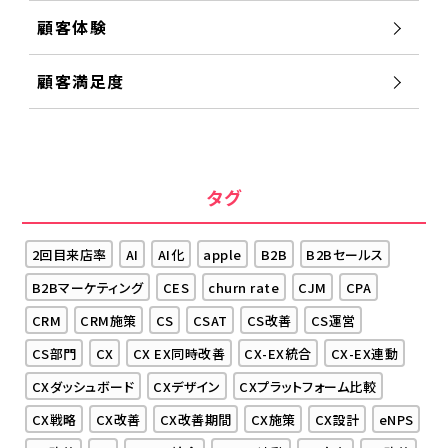
顧客体験
顧客満足度
タグ
2回目来店率
AI
AI化
apple
B2B
B2Bセールス
B2Bマーケティング
CES
churn rate
CJM
CPA
CRM
CRM施策
CS
CSAT
CS改善
CS運営
CS部門
CX
CX EX同時改善
CX-EX統合
CX-EX連動
CXダッシュボード
CXデザイン
CXプラットフォーム比較
CX戦略
CX改善
CX改善期間
CX施策
CX設計
eNPS