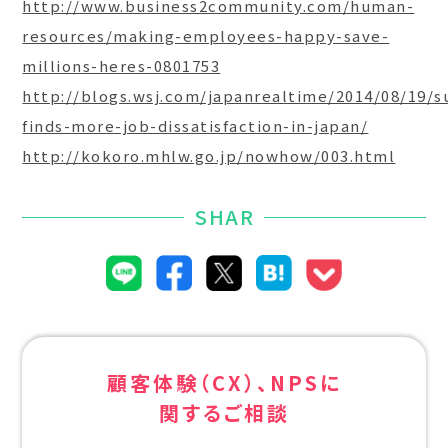
http://www.business2community.com/human-
resources/making-employees-happy-save-
millions-heres-0801753
http://blogs.wsj.com/japanrealtime/2014/08/19/s
finds-more-job-dissatisfaction-in-japan/
http://kokoro.mhlw.go.jp/nowhow/003.html
SHAR
顧客体験（CX）、NPSに
関するご相談