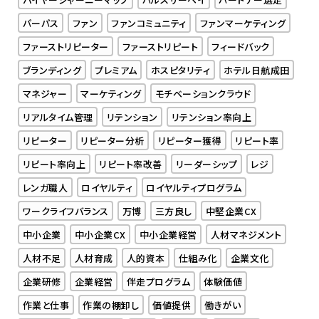
パーパス
ファン
ファンコミュニティ
ファンマーケティング
ファーストリピーター
ファーストリピート
フィードバック
ブランディング
プレミアム
ホスピタリティ
ホテル日航成田
マネジャー
マーケティング
モチベーションクラウド
リアルタイム管理
リテンション
リテンション率向上
リピーター
リピーター分析
リピーター獲得
リピート率
リピート率向上
リピート率改善
リーダーシップ
レジ
レンガ職人
ロイヤルティ
ロイヤルティプログラム
ワークライフバランス
万博
三方良し
中堅企業CX
中小企業
中小企業CX
中小企業経営
人材マネジメント
人材不足
人材育成
人的資本
仕組み化
企業文化
企業研修
企業経営
伴走プログラム
体験価値
作業と仕事
作業の棚卸し
価値提供
働きがい