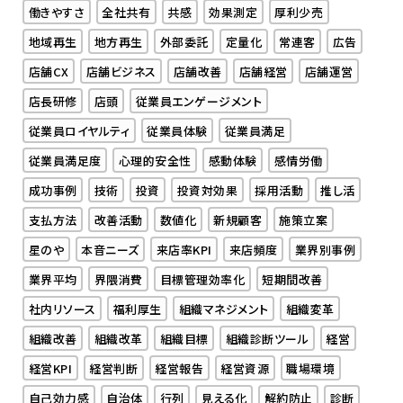
働きやすさ
全社共有
共感
効果測定
厚利少売
地域再生
地方再生
外部委託
定量化
常連客
広告
店舗CX
店舗ビジネス
店舗改善
店舗経営
店舗運営
店長研修
店頭
従業員エンゲージメント
従業員ロイヤルティ
従業員体験
従業員満足
従業員満足度
心理的安全性
感動体験
感情労働
成功事例
技術
投資
投資対効果
採用活動
推し活
支払方法
改善活動
数値化
新規顧客
施策立案
星のや
本音ニーズ
来店率KPI
来店頻度
業界別事例
業界平均
界隈消費
目標管理効率化
短期間改善
社内リソース
福利厚生
組織マネジメント
組織変革
組織改善
組織改革
組織目標
組織診断ツール
経営
経営KPI
経営判断
経営報告
経営資源
職場環境
自己効力感
自治体
行列
見える化
解約防止
診断