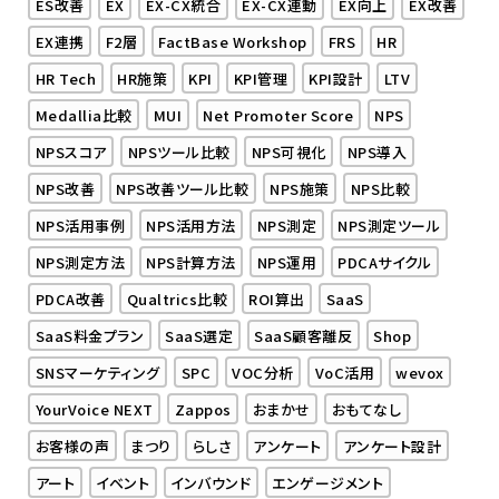
ES改善
EX
EX-CX統合
EX-CX連動
EX向上
EX改善
EX連携
F2層
FactBase Workshop
FRS
HR
HR Tech
HR施策
KPI
KPI管理
KPI設計
LTV
Medallia比較
MUI
Net Promoter Score
NPS
NPSスコア
NPSツール比較
NPS可視化
NPS導入
NPS改善
NPS改善ツール比較
NPS施策
NPS比較
NPS活用事例
NPS活用方法
NPS測定
NPS測定ツール
NPS測定方法
NPS計算方法
NPS運用
PDCAサイクル
PDCA改善
Qualtrics比較
ROI算出
SaaS
SaaS料金プラン
SaaS選定
SaaS顧客離反
Shop
SNSマーケティング
SPC
VOC分析
VoC活用
wevox
YourVoice NEXT
Zappos
おまかせ
おもてなし
お客様の声
まつり
らしさ
アンケート
アンケート設計
アート
イベント
インバウンド
エンゲージメント