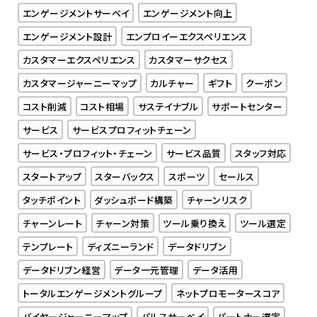
エンゲージメントサーベイ
エンゲージメント向上
エンゲージメント設計
エンプロイーエクスペリエンス
カスタマーエクスペリエンス
カスタマーサクセス
カスタマージャーニーマップ
カルチャー
ギフト
クーポン
コスト削減
コスト相場
サステイナブル
サポートセンター
サービス
サービスプロフィットチェーン
サービス・プロフィット・チェーン
サービス品質
スタッフ対応
スタートアップ
スターバックス
スポーツ
セールス
タッチポイント
ダッシュボード構築
チャーンリスク
チャーンレート
チャーン対策
ツール乗り換え
ツール選定
テンプレート
ディズニーランド
データドリブン
データドリブン経営
データ一元管理
データ活用
トータルエンゲージメントグループ
ネットプロモータースコア
バイヤージャーニーマップ
パルスサーベイ
パートナー選定