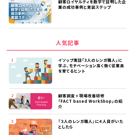
顧客ロイヤルティを数字で証明した企
業の成功事例と実装ステップ
人気記事
イソップ寓話「3人のレンガ職人」に
学ぶ、モチベーション高く働く従業員
を育てるヒント
顧客調査＋現場改善研修
「FACT based WorkShop」の紹
介
『３人のレンガ職人』に４人目がいた
としたら