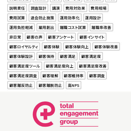
説明責任
調査設計
講演
費用対効果
費用相場
費用試算
退会防止施策
運用効率化
運用設計
運用負担軽減
雇用創出
離職コスト試算
離職率改善
非日常
顧客の声
顧客アンケート
顧客インサイト
顧客ロイヤルティ
顧客体験
顧客体験向上
顧客体験改善
顧客体験設計
顧客保持
顧客満足
顧客満足度
顧客満足度ツール
顧客満足度向上
顧客満足度改善
顧客満足度調査
顧客理解
顧客維持率
顧客調査
顧客離反防止
顧客離脱防止
高NPS