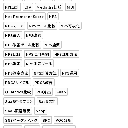
KPI設計
LTV
Medallia比較
MUI
Net Promoter Score
NPS
NPSスコア
NPSツール比較
NPS可視化
NPS導入
NPS改善
NPS改善ツール比較
NPS施策
NPS比較
NPS活用事例
NPS活用方法
NPS測定
NPS測定ツール
NPS測定方法
NPS計算方法
NPS運用
PDCAサイクル
PDCA改善
Qualtrics比較
ROI算出
SaaS
SaaS料金プラン
SaaS選定
SaaS顧客離反
Shop
SNSマーケティング
SPC
VOC分析