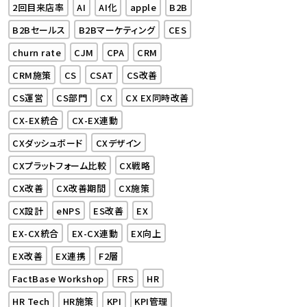
2回目来店率
AI
AI化
apple
B2B
B2Bセールス
B2Bマーケティング
CES
churn rate
CJM
CPA
CRM
CRM施策
CS
CSAT
CS改善
CS運営
CS部門
CX
CX EX同時改善
CX-EX統合
CX-EX連動
CXダッシュボード
CXデザイン
CXプラットフォーム比較
CX戦略
CX改善
CX改善期間
CX施策
CX設計
eNPS
ES改善
EX
EX-CX統合
EX-CX連動
EX向上
EX改善
EX連携
F2層
FactBase Workshop
FRS
HR
HR Tech
HR施策
KPI
KPI管理