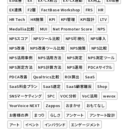
EX連携
F2層
FactBase Workshop
FRS
HR
HR Tech
HR施策
KPI
KPI管理
KPI設計
LTV
Medallia比較
MUI
Net Promoter Score
NPS
NPSスコア
NPSツール比較
NPS可視化
NPS導入
NPS改善
NPS改善ツール比較
NPS施策
NPS比較
NPS活用事例
NPS活用方法
NPS測定
NPS測定ツール
NPS測定方法
NPS計算方法
NPS運用
PDCAサイクル
PDCA改善
Qualtrics比較
ROI算出
SaaS
SaaS料金プラン
SaaS選定
SaaS顧客離反
Shop
SNSマーケティング
SPC
VOC分析
VoC活用
wevox
YourVoice NEXT
Zappos
おまかせ
おもてなし
お客様の声
まつり
らしさ
アンケート
アンケート設計
アート
イベント
インバウンド
エンゲージメント