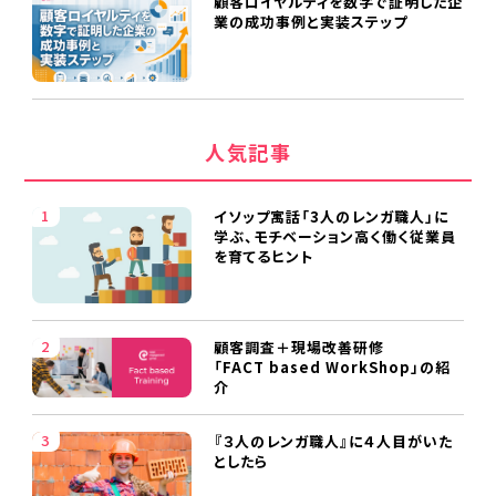
顧客ロイヤルティを数字で証明した企
業の成功事例と実装ステップ
人気記事
イソップ寓話「3人のレンガ職人」に
学ぶ、モチベーション高く働く従業員
を育てるヒント
顧客調査＋現場改善研修
「FACT based WorkShop」の紹
介
『３人のレンガ職人』に４人目がいた
としたら