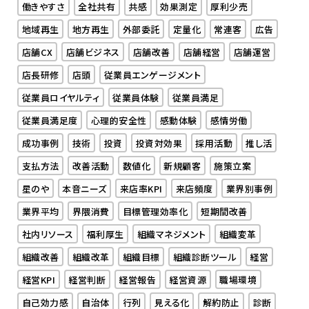
働きやすさ
全社共有
共感
効果測定
厚利少売
地域再生
地方再生
外部委託
定量化
常連客
広告
店舗CX
店舗ビジネス
店舗改善
店舗経営
店舗運営
店長研修
店頭
従業員エンゲージメント
従業員ロイヤルティ
従業員体験
従業員満足
従業員満足度
心理的安全性
感動体験
感情労働
成功事例
技術
投資
投資対効果
採用活動
推し活
支払方法
改善活動
数値化
新規顧客
施策立案
星のや
本音ニーズ
来店率KPI
来店頻度
業界別事例
業界平均
界隈消費
目標管理効率化
短期間改善
社内リソース
福利厚生
組織マネジメント
組織変革
組織改善
組織改革
組織目標
組織診断ツール
経営
経営KPI
経営判断
経営報告
経営資源
職場環境
自己効力感
自治体
行列
見える化
解約防止
診断