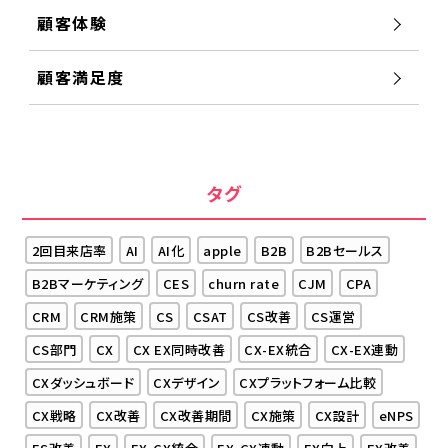
顧客体験
顧客満足度
タグ
2回目来店率
AI
AI化
apple
B2B
B2Bセールス
B2Bマーケティング
CES
churn rate
CJM
CPA
CRM
CRM施策
CS
CSAT
CS改善
CS運営
CS部門
CX
CX EX同時改善
CX-EX統合
CX-EX連動
CXダッシュボード
CXデザイン
CXプラットフォーム比較
CX戦略
CX改善
CX改善期間
CX施策
CX設計
eNPS
ES改善
EX
EX-CX統合
EX-CX連動
EX向上
EX改善