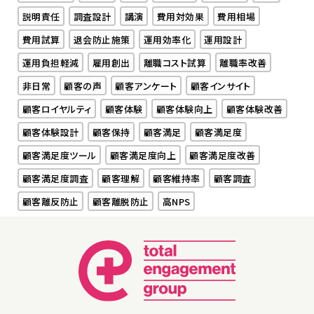
説明責任
調査設計
講演
費用対効果
費用相場
費用試算
退会防止施策
運用効率化
運用設計
運用負担軽減
雇用創出
離職コスト試算
離職率改善
非日常
顧客の声
顧客アンケート
顧客インサイト
顧客ロイヤルティ
顧客体験
顧客体験向上
顧客体験改善
顧客体験設計
顧客保持
顧客満足
顧客満足度
顧客満足度ツール
顧客満足度向上
顧客満足度改善
顧客満足度調査
顧客理解
顧客維持率
顧客調査
顧客離反防止
顧客離脱防止
高NPS