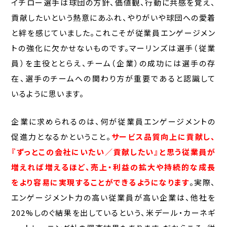
イチロー選手は球団の方針、価値観、行動に共感を覚え、
貢献したいという熱意にあふれ、やりがいや球団への愛着
と絆を感じていました。これこそが従業員エンゲージメン
トの強化に欠かせないものです。マーリンズは選手（従業
員）を主役ととらえ、チーム（企業）の成功には選手の存
在、選手のチームへの関わり方が重要であると認識して
いるように思います。
企業に求められるのは、何が従業員エンゲージメントの
促進力となるかということ。
サービス品質向上に貢献し、
『ずっとこの会社にいたい／貢献したい』と思う従業員が
増えれば増えるほど、売上・利益の拡大や持続的な成長
をより容易に実現することができるようになります
。実際、
エンゲージメント力の高い従業員が高い企業は、他社を
202%しのぐ結果を出しているという、米デール・カーネギ