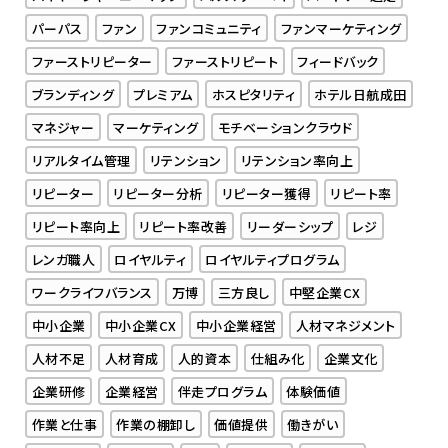
パーパス
ファン
ファンコミュニティ
ファンマーケティング
ファーストリピーター
ファーストリピート
フィードバック
ブランディング
プレミアム
ホスピタリティ
ホテル日航成田
マネジャー
マーケティング
モチベーションクラウド
リアルタイム管理
リテンション
リテンション率向上
リピーター
リピーター分析
リピーター獲得
リピート率
リピート率向上
リピート率改善
リーダーシップ
レジ
レンガ職人
ロイヤルティ
ロイヤルティプログラム
ワークライフバランス
万博
三方良し
中堅企業CX
中小企業
中小企業CX
中小企業経営
人材マネジメント
人材不足
人材育成
人的資本
仕組み化
企業文化
企業研修
企業経営
伴走プログラム
体験価値
作業と仕事
作業の棚卸し
価値提供
働きがい