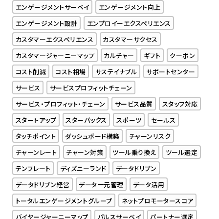
エンゲージメントサーベイ
エンゲージメント向上
エンゲージメント設計
エンプロイーエクスペリエンス
カスタマーエクスペリエンス
カスタマーサクセス
カスタマージャーニーマップ
カルチャー
ギフト
クーポン
コスト削減
コスト相場
サステイナブル
サポートセンター
サービス
サービスプロフィットチェーン
サービス・プロフィット・チェーン
サービス品質
スタッフ対応
スタートアップ
スターバックス
スポーツ
セールス
タッチポイント
ダッシュボード構築
チャーンリスク
チャーンレート
チャーン対策
ツール乗り換え
ツール選定
テンプレート
ディズニーランド
データドリブン
データドリブン経営
データ一元管理
データ活用
トータルエンゲージメントグループ
ネットプロモータースコア
バイヤージャーニーマップ
パルスサーベイ
パートナー選定