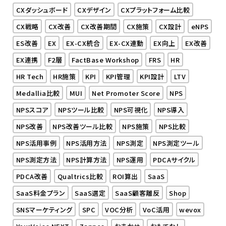
CXダッシュボード
CXデザイン
CXプラットフォーム比較
CX戦略
CX改善
CX改善期間
CX施策
CX設計
eNPS
ES改善
EX
EX-CX統合
EX-CX連動
EX向上
EX改善
EX連携
F2層
FactBase Workshop
FRS
HR
HR Tech
HR施策
KPI
KPI管理
KPI設計
LTV
Medallia比較
MUI
Net Promoter Score
NPS
NPSスコア
NPSツール比較
NPS可視化
NPS導入
NPS改善
NPS改善ツール比較
NPS施策
NPS比較
NPS活用事例
NPS活用方法
NPS測定
NPS測定ツール
NPS測定方法
NPS計算方法
NPS運用
PDCAサイクル
PDCA改善
Qualtrics比較
ROI算出
SaaS
SaaS料金プラン
SaaS選定
SaaS顧客離反
Shop
SNSマーケティング
SPC
VOC分析
VoC活用
wevox