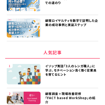
での道のり
顧客ロイヤルティを数字で証明した企
業の成功事例と実装ステップ
人気記事
イソップ寓話「3人のレンガ職人」に
学ぶ、モチベーション高く働く従業員
を育てるヒント
顧客調査＋現場改善研修
「FACT based WorkShop」の紹
介