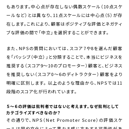
もあります。中心点が存在しない偶数スケール（10点スケ
ールなど）とは異なり、11点スケールには中心点（5）が存
在します。これにより、顧客はポジティブな評価とネガティ
ブな評価の間で「中立」を選択することができます。
また、NPSの質問においては、スコア7や8を選んだ顧客
を「パッシブ（中立）」と分類することで、本当にビジネスを
推奨する（スコア9～10のプロモーター）顧客と、ビジネス
を推奨しない（スコア0～6のディトラクター）顧客をより
明確に区別します。 以上のような理由から、NPSでは11
段階のスコア化が行われています。
５〜６の評価は批判者ではないと考えます。なぜ批判として
カテゴライズすべきなのか？
その通りで、NPS（Net Promoter Score）の評価スケ
ールは国や文化によって異なる感じ方をする可能性があ