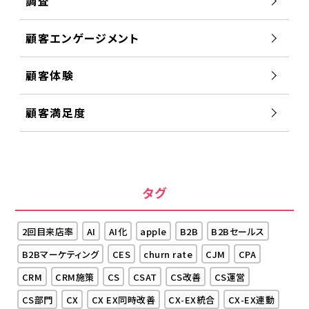
調査
顧客エンゲージメント
顧客体験
顧客満足度
タグ
2回目来店率
AI
AI化
apple
B2B
B2Bセールス
B2Bマーケティング
CES
churn rate
CJM
CPA
CRM
CRM施策
CS
CSAT
CS改善
CS運営
CS部門
CX
CX EX同時改善
CX-EX統合
CX-EX連動