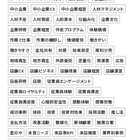
中小企業
中小企業CX
中小企業経営
人材マネジメント
人材不足
人材育成
人的資本
仕組み化
企業文化
企業研修
企業経営
伴走プログラム
体験価値
作業と仕事
作業の棚卸し
価値提供
働きがい
働きやすさ
全社共有
共感
効果測定
厚利少売
地域再生
地方再生
外部委託
定量化
常連客
広告
店舗CX
店舗ビジネス
店舗改善
店舗経営
店舗運営
店長研修
店頭
従業員エンゲージメント
従業員ロイヤルティ
従業員体験
従業員満足
従業員満足度
心理的安全性
感動体験
感情労働
成功事例
技術
投資
投資対効果
採用活動
推し活
支払方法
改善活動
数値化
新規顧客
施策立案
星のや
本音ニーズ
来店率KPI
来店頻度
業界別事例