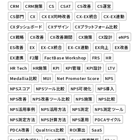
CRM
CRM施策
CS
CSAT
CS改善
CS運営
CS部門
CX
CX EX同時改善
CX-EX統合
CX-EX連動
CXダッシュボード
CXデザイン
CXプラットフォーム比較
CX戦略
CX改善
CX改善期間
CX施策
CX設計
eNPS
ES改善
EX
EX-CX統合
EX-CX連動
EX向上
EX改善
EX連携
F2層
FactBase Workshop
FRS
HR
HR Tech
HR施策
KPI
KPI管理
KPI設計
LTV
Medallia比較
MUI
Net Promoter Score
NPS
NPSスコア
NPSツール比較
NPS可視化
NPS導入
NPS改善
NPS改善ツール比較
NPS施策
NPS比較
NPS活用事例
NPS活用方法
NPS測定
NPS測定ツール
NPS測定方法
NPS計算方法
NPS運用
PDCAサイクル
PDCA改善
Qualtrics比較
ROI算出
SaaS
SaaS料金プラン
SaaS選定
SaaS顧客離反
Shop