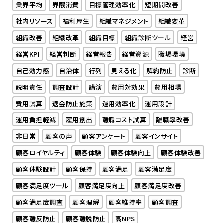
業界平均
界隈消費
目標管理効率化
短期間改善
社内リソース
福利厚生
組織マネジメント
組織変革
組織改善
組織改革
組織目標
組織診断ツール
経営
経営KPI
経営判断
経営報告
経営資源
職場環境
自己効力感
自治体
行列
見える化
解約防止
診断
説明責任
調査設計
講演
費用対効果
費用相場
費用試算
退会防止施策
運用効率化
運用設計
運用負担軽減
雇用創出
離職コスト試算
離職率改善
非日常
顧客の声
顧客アンケート
顧客インサイト
顧客ロイヤルティ
顧客体験
顧客体験向上
顧客体験改善
顧客体験設計
顧客保持
顧客満足
顧客満足度
顧客満足度ツール
顧客満足度向上
顧客満足度改善
顧客満足度調査
顧客理解
顧客維持率
顧客調査
顧客離反防止
顧客離脱防止
高NPS