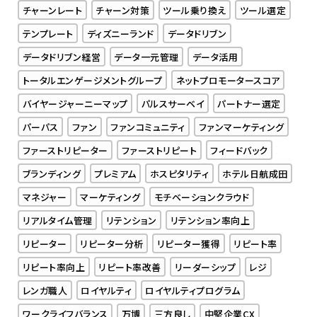
チャーンレート
チャーン対策
ツール乗り換え
ツール選定
テンプレート
ディズニーランド
データドリブン
データドリブン経営
データ一元管理
データ活用
トータルエンゲージメントグループ
ネットプロモータースコア
バイヤージャーニーマップ
パルスサーベイ
パートナー選定
パーパス
ファン
ファンコミュニティ
ファンマーケティング
ファーストリピーター
ファーストリピート
フィードバック
ブランディング
プレミアム
ホスピタリティ
ホテル日航成田
マネジャー
マーケティング
モチベーションクラウド
リアルタイム管理
リテンション
リテンション率向上
リピーター
リピーター分析
リピーター獲得
リピート率
リピート率向上
リピート率改善
リーダーシップ
レジ
レンガ職人
ロイヤルティ
ロイヤルティプログラム
ワークライフバランス
万博
三方良し
中堅企業CX