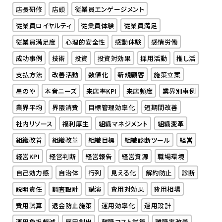
店長研修
店頭
従業員エンゲージメント
従業員ロイヤルティ
従業員体験
従業員満足
従業員満足度
心理的安全性
感動体験
感情労働
成功事例
技術
投資
投資対効果
採用活動
推し活
支払方法
改善活動
数値化
新規顧客
施策立案
星のや
本音ニーズ
来店率KPI
来店頻度
業界別事例
業界平均
界隈消費
目標管理効率化
短期間改善
社内リソース
福利厚生
組織マネジメント
組織変革
組織改善
組織改革
組織目標
組織診断ツール
経営
経営KPI
経営判断
経営報告
経営資源
職場環境
自己効力感
自治体
行列
見える化
解約防止
診断
説明責任
調査設計
講演
費用対効果
費用相場
費用試算
退会防止施策
運用効率化
運用設計
運用負担軽減
雇用創出
離職コスト試算
離職率改善