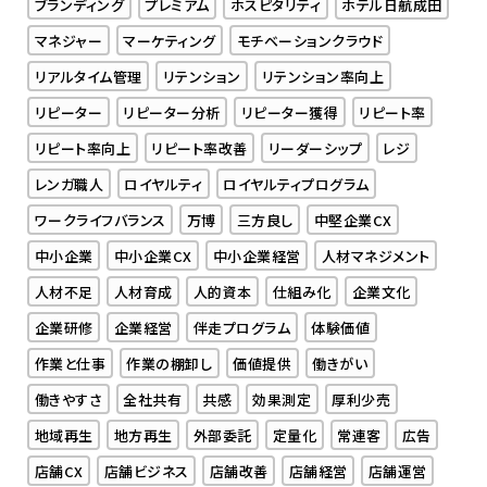
ブランディング
プレミアム
ホスピタリティ
ホテル日航成田
マネジャー
マーケティング
モチベーションクラウド
リアルタイム管理
リテンション
リテンション率向上
リピーター
リピーター分析
リピーター獲得
リピート率
リピート率向上
リピート率改善
リーダーシップ
レジ
レンガ職人
ロイヤルティ
ロイヤルティプログラム
ワークライフバランス
万博
三方良し
中堅企業CX
中小企業
中小企業CX
中小企業経営
人材マネジメント
人材不足
人材育成
人的資本
仕組み化
企業文化
企業研修
企業経営
伴走プログラム
体験価値
作業と仕事
作業の棚卸し
価値提供
働きがい
働きやすさ
全社共有
共感
効果測定
厚利少売
地域再生
地方再生
外部委託
定量化
常連客
広告
店舗CX
店舗ビジネス
店舗改善
店舗経営
店舗運営