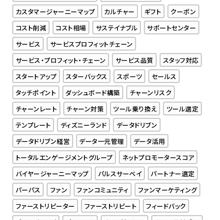
カスタマージャーニーマップ
カルチャー
ギフト
クーポン
コスト削減
コスト相場
サステイナブル
サポートセンター
サービス
サービスプロフィットチェーン
サービス・プロフィット・チェーン
サービス品質
スタッフ対応
スタートアップ
スターバックス
スポーツ
セールス
タッチポイント
ダッシュボード構築
チャーンリスク
チャーンレート
チャーン対策
ツール乗り換え
ツール選定
テンプレート
ディズニーランド
データドリブン
データドリブン経営
データ一元管理
データ活用
トータルエンゲージメントグループ
ネットプロモータースコア
バイヤージャーニーマップ
パルスサーベイ
パートナー選定
パーパス
ファン
ファンコミュニティ
ファンマーケティング
ファーストリピーター
ファーストリピート
フィードバック