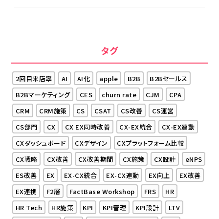
タグ
2回目来店率
AI
AI化
apple
B2B
B2Bセールス
B2Bマーケティング
CES
churn rate
CJM
CPA
CRM
CRM施策
CS
CSAT
CS改善
CS運営
CS部門
CX
CX EX同時改善
CX-EX統合
CX-EX連動
CXダッシュボード
CXデザイン
CXプラットフォーム比較
CX戦略
CX改善
CX改善期間
CX施策
CX設計
eNPS
ES改善
EX
EX-CX統合
EX-CX連動
EX向上
EX改善
EX連携
F2層
FactBase Workshop
FRS
HR
HR Tech
HR施策
KPI
KPI管理
KPI設計
LTV