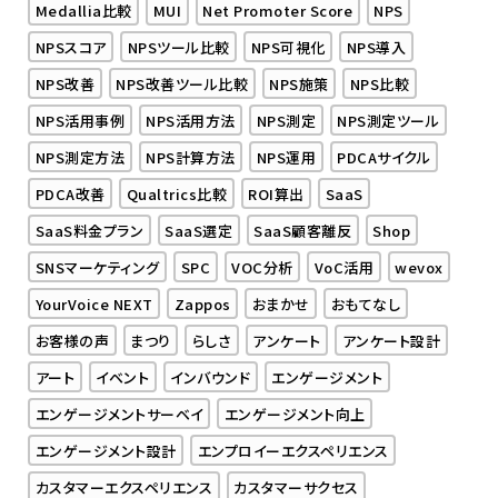
Medallia比較
MUI
Net Promoter Score
NPS
NPSスコア
NPSツール比較
NPS可視化
NPS導入
NPS改善
NPS改善ツール比較
NPS施策
NPS比較
NPS活用事例
NPS活用方法
NPS測定
NPS測定ツール
NPS測定方法
NPS計算方法
NPS運用
PDCAサイクル
PDCA改善
Qualtrics比較
ROI算出
SaaS
SaaS料金プラン
SaaS選定
SaaS顧客離反
Shop
SNSマーケティング
SPC
VOC分析
VoC活用
wevox
YourVoice NEXT
Zappos
おまかせ
おもてなし
お客様の声
まつり
らしさ
アンケート
アンケート設計
アート
イベント
インバウンド
エンゲージメント
エンゲージメントサーベイ
エンゲージメント向上
エンゲージメント設計
エンプロイーエクスペリエンス
カスタマーエクスペリエンス
カスタマーサクセス