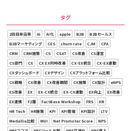
タグ
2回目来店率
AI
AI化
apple
B2B
B2Bセールス
B2Bマーケティング
CES
churn rate
CJM
CPA
CRM
CRM施策
CS
CSAT
CS改善
CS運営
CS部門
CX
CX EX同時改善
CX-EX統合
CX-EX連動
CXダッシュボード
CXデザイン
CXプラットフォーム比較
CX戦略
CX改善
CX改善期間
CX施策
CX設計
eNPS
ES改善
EX
EX-CX統合
EX-CX連動
EX向上
EX改善
EX連携
F2層
FactBase Workshop
FRS
HR
HR Tech
HR施策
KPI
KPI管理
KPI設計
LTV
Medallia比較
MUI
Net Promoter Score
NPS
NPSスコア
NPSツール比較
NPS可視化
NPS導入