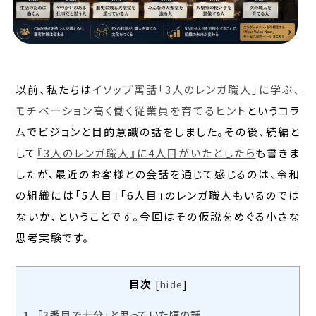
以前、私たちは
イソップ寓話「3人のレンガ職人」に学ぶ、
モチベーション高く働く従業員を育てるヒント
というコラ
ムでビジョンと目的意識の話をしました。その後、続編と
して
『3人のレンガ職人』に4人目がいたとしたら
も書きま
したが、最近のお客様との会話を通じて感じるのは、令和
の組織には「5人目」「6人目」のレンガ職人もいるのでは
ないか、ということです。今回はその仮説をめぐる小さな
思考実験です。
目次
[
hide
]
1.
「3番目で十分」と思っていた頃の話