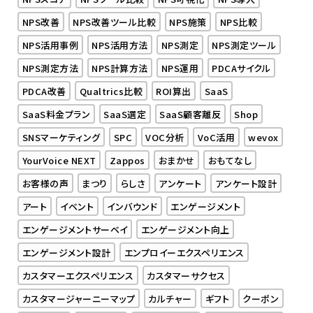
NPS改善
NPS改善ツール比較
NPS施策
NPS比較
NPS活用事例
NPS活用方法
NPS測定
NPS測定ツール
NPS測定方法
NPS計算方法
NPS運用
PDCAサイクル
PDCA改善
Qualtrics比較
ROI算出
SaaS
SaaS料金プラン
SaaS選定
SaaS顧客離反
Shop
SNSマーケティング
SPC
VOC分析
VoC活用
wevox
YourVoice NEXT
Zappos
おまかせ
おもてなし
お客様の声
まつり
らしさ
アンケート
アンケート設計
アート
イベント
インバウンド
エンゲージメント
エンゲージメントサーベイ
エンゲージメント向上
エンゲージメント設計
エンプロイーエクスペリエンス
カスタマーエクスペリエンス
カスタマーサクセス
カスタマージャーニーマップ
カルチャー
ギフト
クーポン