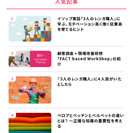
人気記事
イソップ寓話「3人のレンガ職人」に
学ぶ、モチベーション高く働く従業員
を育てるヒント
顧客調査＋現場改善研修
「FACT based WorkShop」の紹
介
『３人のレンガ職人』に４人目がいた
としたら
ベロアとベッチンとベルベットの違い
とは？ ～正確な知識の重要性を考え
る