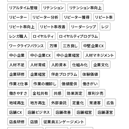
リアルタイム管理
リテンション
リテンション率向上
リピーター
リピーター分析
リピーター獲得
リピート率
リピート率向上
リピート率改善
リーダーシップ
レジ
レンガ職人
ロイヤルティ
ロイヤルティプログラム
ワークライフバランス
万博
三方良し
中堅企業CX
中小企業
中小企業CX
中小企業経営
人材マネジメント
人材不足
人材育成
人的資本
仕組み化
企業文化
企業研修
企業経営
伴走プログラム
体験価値
作業と仕事
作業の棚卸し
価値提供
働きがい
働きやすさ
全社共有
共感
効果測定
厚利少売
地域再生
地方再生
外部委託
定量化
常連客
広告
店舗CX
店舗ビジネス
店舗改善
店舗経営
店舗運営
店長研修
店頭
従業員エンゲージメント