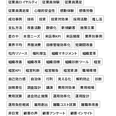
従業員ロイヤルティ
従業員体験
従業員満足
従業員満足度
心理的安全性
感動体験
感情労働
成功事例
技術
投資
投資対効果
採用活動
推し活
支払方法
改善活動
数値化
新規顧客
施策立案
星のや
本音ニーズ
来店率KPI
来店頻度
業界別事例
業界平均
界隈消費
目標管理効率化
短期間改善
社内リソース
福利厚生
組織マネジメント
組織変革
組織改善
組織改革
組織目標
組織診断ツール
経営
経営KPI
経営判断
経営報告
経営資源
職場環境
自己効力感
自治体
行列
見える化
解約防止
診断
説明責任
調査設計
講演
費用対効果
費用相場
費用試算
退会防止施策
運用効率化
運用設計
運用負担軽減
雇用創出
離職コスト試算
離職率改善
非日常
顧客の声
顧客アンケート
顧客インサイト