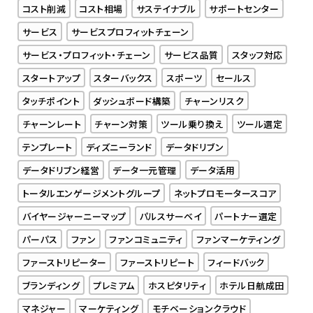
コスト削減
コスト相場
サステイナブル
サポートセンター
サービス
サービスプロフィットチェーン
サービス・プロフィット・チェーン
サービス品質
スタッフ対応
スタートアップ
スターバックス
スポーツ
セールス
タッチポイント
ダッシュボード構築
チャーンリスク
チャーンレート
チャーン対策
ツール乗り換え
ツール選定
テンプレート
ディズニーランド
データドリブン
データドリブン経営
データ一元管理
データ活用
トータルエンゲージメントグループ
ネットプロモータースコア
バイヤージャーニーマップ
パルスサーベイ
パートナー選定
パーパス
ファン
ファンコミュニティ
ファンマーケティング
ファーストリピーター
ファーストリピート
フィードバック
ブランディング
プレミアム
ホスピタリティ
ホテル日航成田
マネジャー
マーケティング
モチベーションクラウド