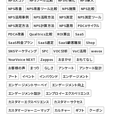
NPSスコア
NPSツール比較
NPS可視化
NPS導入
NPS改善
NPS改善ツール比較
NPS施策
NPS比較
NPS活用事例
NPS活用方法
NPS測定
NPS測定ツール
NPS測定方法
NPS計算方法
NPS運用
PDCAサイクル
PDCA改善
Qualtrics比較
ROI算出
SaaS
SaaS料金プラン
SaaS選定
SaaS顧客離反
Shop
SNSマーケティング
SPC
VOC分析
VoC活用
wevox
YourVoice NEXT
Zappos
おまかせ
おもてなし
お客様の声
まつり
らしさ
アンケート
アンケート設計
アート
イベント
インバウンド
エンゲージメント
エンゲージメントサーベイ
エンゲージメント向上
エンゲージメント設計
エンプロイーエクスペリエンス
カスタマーエクスペリエンス
カスタマーサクセス
カスタマージャーニーマップ
カルチャー
ギフト
クーポン