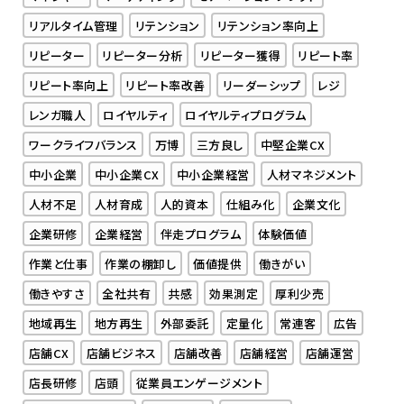
リアルタイム管理
リテンション
リテンション率向上
リピーター
リピーター分析
リピーター獲得
リピート率
リピート率向上
リピート率改善
リーダーシップ
レジ
レンガ職人
ロイヤルティ
ロイヤルティプログラム
ワークライフバランス
万博
三方良し
中堅企業CX
中小企業
中小企業CX
中小企業経営
人材マネジメント
人材不足
人材育成
人的資本
仕組み化
企業文化
企業研修
企業経営
伴走プログラム
体験価値
作業と仕事
作業の棚卸し
価値提供
働きがい
働きやすさ
全社共有
共感
効果測定
厚利少売
地域再生
地方再生
外部委託
定量化
常連客
広告
店舗CX
店舗ビジネス
店舗改善
店舗経営
店舗運営
店長研修
店頭
従業員エンゲージメント