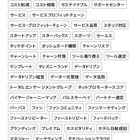
コスト削減
コスト相場
サステイナブル
サポートセンター
サービス
サービスプロフィットチェーン
サービス・プロフィット・チェーン
サービス品質
スタッフ対応
スタートアップ
スターバックス
スポーツ
セールス
タッチポイント
ダッシュボード構築
チャーンリスク
チャーンレート
チャーン対策
ツール乗り換え
ツール選定
テンプレート
ディズニーランド
データドリブン
データドリブン経営
データ一元管理
データ活用
トータルエンゲージメントグループ
ネットプロモータースコア
バイヤージャーニーマップ
パルスサーベイ
パートナー選定
パーパス
ファン
ファンコミュニティ
ファンマーケティング
ファーストリピーター
ファーストリピート
フィードバック
ブランディング
プレミアム
ホスピタリティ
ホテル日航成田
マネジャー
マーケティング
モチベーションクラウド