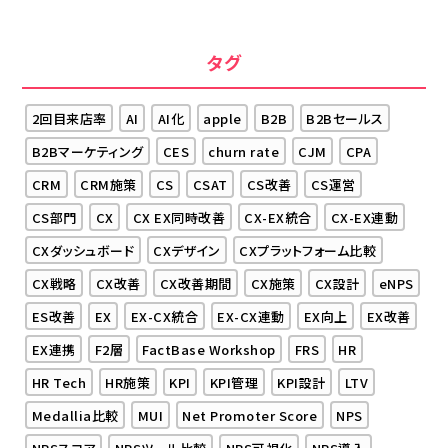
タグ
2回目来店率
AI
AI化
apple
B2B
B2Bセールス
B2Bマーケティング
CES
churn rate
CJM
CPA
CRM
CRM施策
CS
CSAT
CS改善
CS運営
CS部門
CX
CX EX同時改善
CX-EX統合
CX-EX連動
CXダッシュボード
CXデザイン
CXプラットフォーム比較
CX戦略
CX改善
CX改善期間
CX施策
CX設計
eNPS
ES改善
EX
EX-CX統合
EX-CX連動
EX向上
EX改善
EX連携
F2層
FactBase Workshop
FRS
HR
HR Tech
HR施策
KPI
KPI管理
KPI設計
LTV
Medallia比較
MUI
Net Promoter Score
NPS