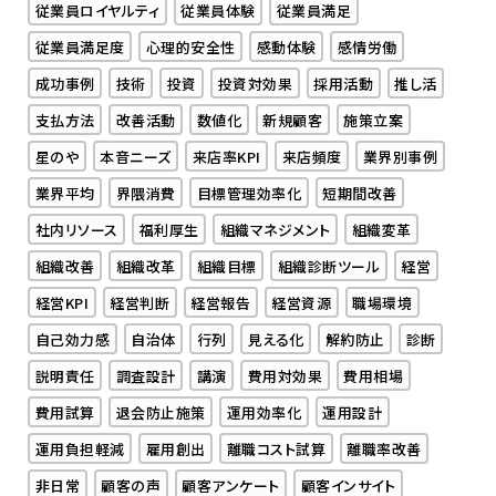
従業員ロイヤルティ
従業員体験
従業員満足
従業員満足度
心理的安全性
感動体験
感情労働
成功事例
技術
投資
投資対効果
採用活動
推し活
支払方法
改善活動
数値化
新規顧客
施策立案
星のや
本音ニーズ
来店率KPI
来店頻度
業界別事例
業界平均
界隈消費
目標管理効率化
短期間改善
社内リソース
福利厚生
組織マネジメント
組織変革
組織改善
組織改革
組織目標
組織診断ツール
経営
経営KPI
経営判断
経営報告
経営資源
職場環境
自己効力感
自治体
行列
見える化
解約防止
診断
説明責任
調査設計
講演
費用対効果
費用相場
費用試算
退会防止施策
運用効率化
運用設計
運用負担軽減
雇用創出
離職コスト試算
離職率改善
非日常
顧客の声
顧客アンケート
顧客インサイト