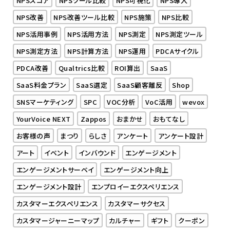
NPSスコア
NPSツール比較
NPS可視化
NPS導入
NPS改善
NPS改善ツール比較
NPS施策
NPS比較
NPS活用事例
NPS活用方法
NPS測定
NPS測定ツール
NPS測定方法
NPS計算方法
NPS運用
PDCAサイクル
PDCA改善
Qualtrics比較
ROI算出
SaaS
SaaS料金プラン
SaaS選定
SaaS顧客離反
Shop
SNSマーケティング
SPC
VOC分析
VoC活用
wevox
YourVoice NEXT
Zappos
おまかせ
おもてなし
お客様の声
まつり
らしさ
アンケート
アンケート設計
アート
イベント
インバウンド
エンゲージメント
エンゲージメントサーベイ
エンゲージメント向上
エンゲージメント設計
エンプロイーエクスペリエンス
カスタマーエクスペリエンス
カスタマーサクセス
カスタマージャーニーマップ
カルチャー
ギフト
クーポン