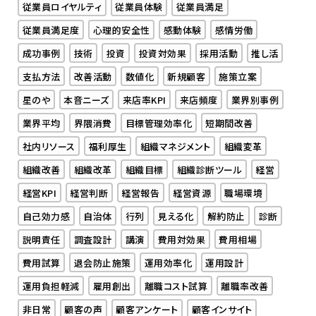
従業員ロイヤルティ
従業員体験
従業員満足
従業員満足度
心理的安全性
感動体験
感情労働
成功事例
技術
投資
投資対効果
採用活動
推し活
支払方法
改善活動
数値化
新規顧客
施策立案
星のや
本音ニーズ
来店率KPI
来店頻度
業界別事例
業界平均
界隈消費
目標管理効率化
短期間改善
社内リソース
福利厚生
組織マネジメント
組織変革
組織改善
組織改革
組織目標
組織診断ツール
経営
経営KPI
経営判断
経営報告
経営資源
職場環境
自己効力感
自治体
行列
見える化
解約防止
診断
説明責任
調査設計
講演
費用対効果
費用相場
費用試算
退会防止施策
運用効率化
運用設計
運用負担軽減
雇用創出
離職コスト試算
離職率改善
非日常
顧客の声
顧客アンケート
顧客インサイト