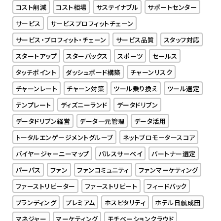
コスト削減
コスト相場
サステイナブル
サポートセンター
サービス
サービスプロフィットチェーン
サービス・プロフィット・チェーン
サービス品質
スタッフ対応
スタートアップ
スターバックス
スポーツ
セールス
タッチポイント
ダッシュボード構築
チャーンリスク
チャーンレート
チャーン対策
ツール乗り換え
ツール選定
テンプレート
ディズニーランド
データドリブン
データドリブン経営
データ一元管理
データ活用
トータルエンゲージメントグループ
ネットプロモータースコア
バイヤージャーニーマップ
パルスサーベイ
パートナー選定
パーパス
ファン
ファンコミュニティ
ファンマーケティング
ファーストリピーター
ファーストリピート
フィードバック
ブランディング
プレミアム
ホスピタリティ
ホテル日航成田
マネジャー
マーケティング
モチベーションクラウド