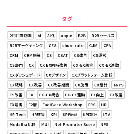
タグ
2回目来店率
AI
AI化
apple
B2B
B2Bセールス
B2Bマーケティング
CES
churn rate
CJM
CPA
CRM
CRM施策
CS
CSAT
CS改善
CS運営
CS部門
CX
CX EX同時改善
CX-EX統合
CX-EX連動
CXダッシュボード
CXデザイン
CXプラットフォーム比較
CX戦略
CX改善
CX改善期間
CX施策
CX設計
eNPS
ES改善
EX
EX-CX統合
EX-CX連動
EX向上
EX改善
EX連携
F2層
FactBase Workshop
FRS
HR
HR Tech
HR施策
KPI
KPI管理
KPI設計
LTV
Medallia比較
MUI
Net Promoter Score
NPS