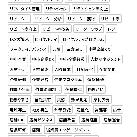
リアルタイム管理
リテンション
リテンション率向上
リピーター
リピーター分析
リピーター獲得
リピート率
リピート率向上
リピート率改善
リーダーシップ
レジ
レンガ職人
ロイヤルティ
ロイヤルティプログラム
ワークライフバランス
万博
三方良し
中堅企業CX
中小企業
中小企業CX
中小企業経営
人材マネジメント
人材不足
人材育成
人的資本
仕組み化
企業文化
企業研修
企業経営
伴走プログラム
体験価値
作業と仕事
作業の棚卸し
価値提供
働きがい
働きやすさ
全社共有
共感
効果測定
厚利少売
地域再生
地方再生
外部委託
定量化
常連客
広告
店舗CX
店舗ビジネス
店舗改善
店舗経営
店舗運営
店長研修
店頭
従業員エンゲージメント