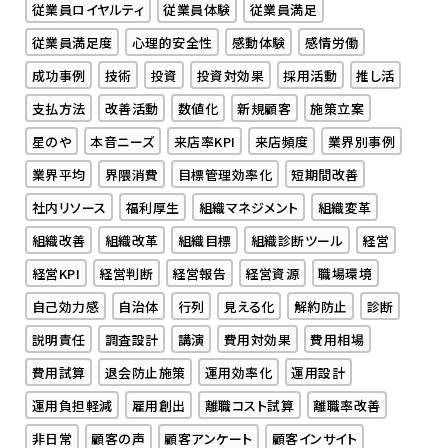
従業員ロイヤルティ
従業員体験
従業員満足
従業員満足度
心理的安全性
感動体験
感情労働
成功事例
技術
投資
投資対効果
採用活動
推し活
支払方法
改善活動
数値化
新規顧客
施策立案
星のや
本音ニーズ
来店率KPI
来店頻度
業界別事例
業界平均
界隈消費
目標管理効率化
短期間改善
社内リソース
福利厚生
組織マネジメント
組織変革
組織改善
組織改革
組織目標
組織診断ツール
経営
経営KPI
経営判断
経営報告
経営資源
職場環境
自己効力感
自治体
行列
見える化
解約防止
診断
説明責任
調査設計
講演
費用対効果
費用相場
費用試算
退会防止施策
運用効率化
運用設計
運用負担軽減
雇用創出
離職コスト試算
離職率改善
非日常
顧客の声
顧客アンケート
顧客インサイト