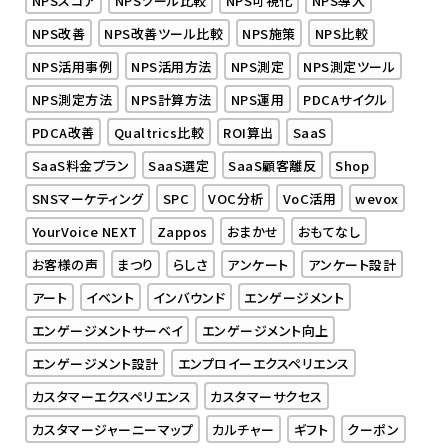
NPSスコア
NPSツール比較
NPS可視化
NPS導入
NPS改善
NPS改善ツール比較
NPS施策
NPS比較
NPS活用事例
NPS活用方法
NPS測定
NPS測定ツール
NPS測定方法
NPS計算方法
NPS運用
PDCAサイクル
PDCA改善
Qualtrics比較
ROI算出
SaaS
SaaS料金プラン
SaaS選定
SaaS顧客離反
Shop
SNSマーケティング
SPC
VOC分析
VoC活用
wevox
YourVoice NEXT
Zappos
おまかせ
おもてなし
お客様の声
まつり
らしさ
アンケート
アンケート設計
アート
イベント
インバウンド
エンゲージメント
エンゲージメントサーベイ
エンゲージメント向上
エンゲージメント設計
エンプロイーエクスペリエンス
カスタマーエクスペリエンス
カスタマーサクセス
カスタマージャーニーマップ
カルチャー
ギフト
クーポン