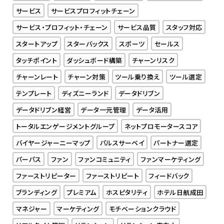
サービス
サービスプロフィットチェーン
サービス・プロフィット・チェーン
サービス品質
スタッフ対応
スタートアップ
スターバックス
スポーツ
セールス
タッチポイント
ダッシュボード構築
チャーンリスク
チャーンレート
チャーン対策
ツール乗り換え
ツール選定
テンプレート
ディズニーランド
データドリブン
データドリブン経営
データ一元管理
データ活用
トータルエンゲージメントグループ
ネットプロモータースコア
バイヤージャーニーマップ
パルスサーベイ
パートナー選定
パーパス
ファン
ファンコミュニティ
ファンマーケティング
ファーストリピーター
ファーストリピート
フィードバック
ブランディング
プレミアム
ホスピタリティ
ホテル日航成田
マネジャー
マーケティング
モチベーションクラウド