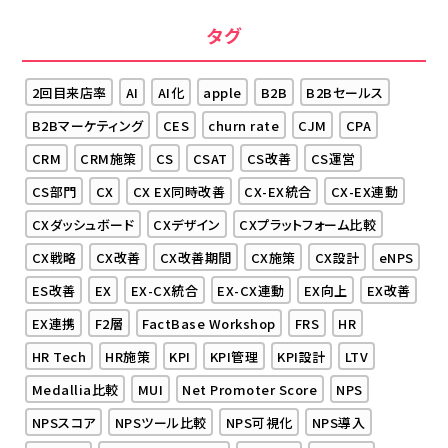
タグ
2回目来店率
AI
AI化
apple
B2B
B2Bセールス
B2Bマーケティング
CES
churn rate
CJM
CPA
CRM
CRM施策
CS
CSAT
CS改善
CS運営
CS部門
CX
CX EX同時改善
CX-EX統合
CX-EX連動
CXダッシュボード
CXデザイン
CXプラットフォーム比較
CX戦略
CX改善
CX改善期間
CX施策
CX設計
eNPS
ES改善
EX
EX-CX統合
EX-CX連動
EX向上
EX改善
EX連携
F2層
FactBase Workshop
FRS
HR
HR Tech
HR施策
KPI
KPI管理
KPI設計
LTV
Medallia比較
MUI
Net Promoter Score
NPS
NPSスコア
NPSツール比較
NPS可視化
NPS導入