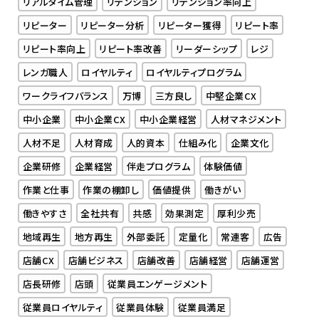
リアルタイム管理
リテンション
リテンション率向上
リピーター
リピーター分析
リピーター獲得
リピート率
リピート率向上
リピート率改善
リーダーシップ
レジ
レンガ職人
ロイヤルティ
ロイヤルティプログラム
ワークライフバランス
万博
三方良し
中堅企業CX
中小企業
中小企業CX
中小企業経営
人材マネジメント
人材不足
人材育成
人的資本
仕組み化
企業文化
企業研修
企業経営
伴走プログラム
体験価値
作業と仕事
作業の棚卸し
価値提供
働きがい
働きやすさ
全社共有
共感
効果測定
厚利少売
地域再生
地方再生
外部委託
定量化
常連客
広告
店舗CX
店舗ビジネス
店舗改善
店舗経営
店舗運営
店長研修
店頭
従業員エンゲージメント
従業員ロイヤルティ
従業員体験
従業員満足