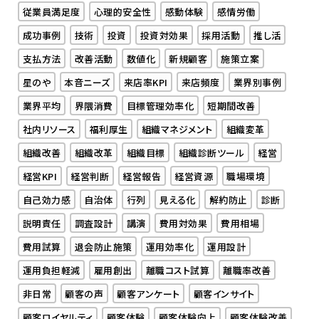
従業員満足度
心理的安全性
感動体験
感情労働
成功事例
技術
投資
投資対効果
採用活動
推し活
支払方法
改善活動
数値化
新規顧客
施策立案
星のや
本音ニーズ
来店率KPI
来店頻度
業界別事例
業界平均
界隈消費
目標管理効率化
短期間改善
社内リソース
福利厚生
組織マネジメント
組織変革
組織改善
組織改革
組織目標
組織診断ツール
経営
経営KPI
経営判断
経営報告
経営資源
職場環境
自己効力感
自治体
行列
見える化
解約防止
診断
説明責任
調査設計
講演
費用対効果
費用相場
費用試算
退会防止施策
運用効率化
運用設計
運用負担軽減
雇用創出
離職コスト試算
離職率改善
非日常
顧客の声
顧客アンケート
顧客インサイト
顧客ロイヤルティ
顧客体験
顧客体験向上
顧客体験改善