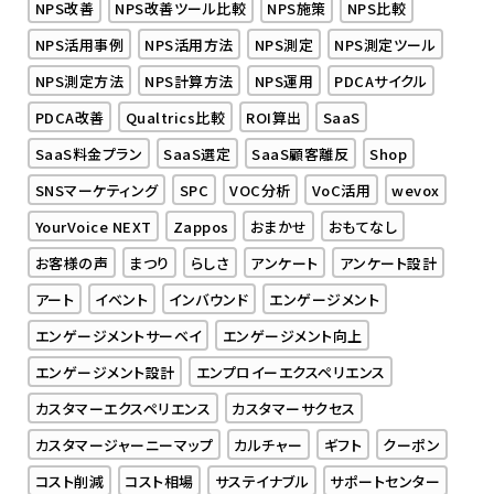
NPS改善
NPS改善ツール比較
NPS施策
NPS比較
NPS活用事例
NPS活用方法
NPS測定
NPS測定ツール
NPS測定方法
NPS計算方法
NPS運用
PDCAサイクル
PDCA改善
Qualtrics比較
ROI算出
SaaS
SaaS料金プラン
SaaS選定
SaaS顧客離反
Shop
SNSマーケティング
SPC
VOC分析
VoC活用
wevox
YourVoice NEXT
Zappos
おまかせ
おもてなし
お客様の声
まつり
らしさ
アンケート
アンケート設計
アート
イベント
インバウンド
エンゲージメント
エンゲージメントサーベイ
エンゲージメント向上
エンゲージメント設計
エンプロイーエクスペリエンス
カスタマーエクスペリエンス
カスタマーサクセス
カスタマージャーニーマップ
カルチャー
ギフト
クーポン
コスト削減
コスト相場
サステイナブル
サポートセンター