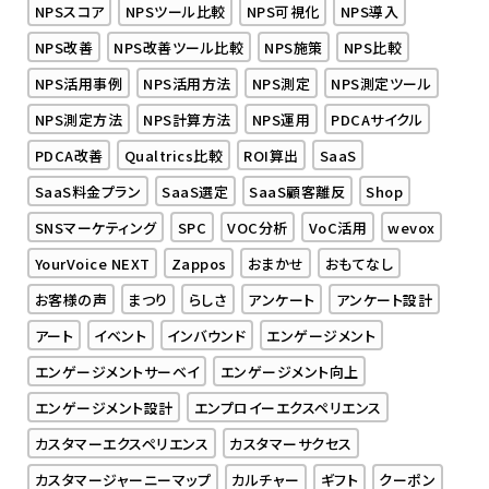
NPSスコア
NPSツール比較
NPS可視化
NPS導入
NPS改善
NPS改善ツール比較
NPS施策
NPS比較
NPS活用事例
NPS活用方法
NPS測定
NPS測定ツール
NPS測定方法
NPS計算方法
NPS運用
PDCAサイクル
PDCA改善
Qualtrics比較
ROI算出
SaaS
SaaS料金プラン
SaaS選定
SaaS顧客離反
Shop
SNSマーケティング
SPC
VOC分析
VoC活用
wevox
YourVoice NEXT
Zappos
おまかせ
おもてなし
お客様の声
まつり
らしさ
アンケート
アンケート設計
アート
イベント
インバウンド
エンゲージメント
エンゲージメントサーベイ
エンゲージメント向上
エンゲージメント設計
エンプロイーエクスペリエンス
カスタマーエクスペリエンス
カスタマーサクセス
カスタマージャーニーマップ
カルチャー
ギフト
クーポン