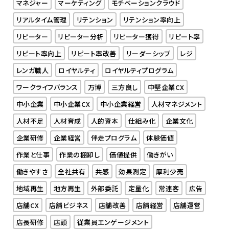
マネジャー
マーケティング
モチベーションクラウド
リアルタイム管理
リテンション
リテンション率向上
リピーター
リピーター分析
リピーター獲得
リピート率
リピート率向上
リピート率改善
リーダーシップ
レジ
レンガ職人
ロイヤルティ
ロイヤルティプログラム
ワークライフバランス
万博
三方良し
中堅企業CX
中小企業
中小企業CX
中小企業経営
人材マネジメント
人材不足
人材育成
人的資本
仕組み化
企業文化
企業研修
企業経営
伴走プログラム
体験価値
作業と仕事
作業の棚卸し
価値提供
働きがい
働きやすさ
全社共有
共感
効果測定
厚利少売
地域再生
地方再生
外部委託
定量化
常連客
広告
店舗CX
店舗ビジネス
店舗改善
店舗経営
店舗運営
店長研修
店頭
従業員エンゲージメント