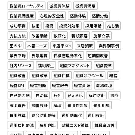
従業員ロイヤルティ
従業員体験
従業員満足
従業員満足度
心理的安全性
感動体験
感情労働
成功事例
技術
投資
投資対効果
採用活動
推し活
支払方法
改善活動
数値化
新規顧客
施策立案
星のや
本音ニーズ
来店率KPI
来店頻度
業界別事例
業界平均
界隈消費
目標管理効率化
短期間改善
社内リソース
福利厚生
組織マネジメント
組織変革
組織改善
組織改革
組織目標
組織診断ツール
経営
経営KPI
経営判断
経営報告
経営資源
職場環境
自己効力感
自治体
行列
見える化
解約防止
診断
説明責任
調査設計
講演
費用対効果
費用相場
費用試算
退会防止施策
運用効率化
運用設計
運用負担軽減
雇用創出
離職コスト試算
離職率改善