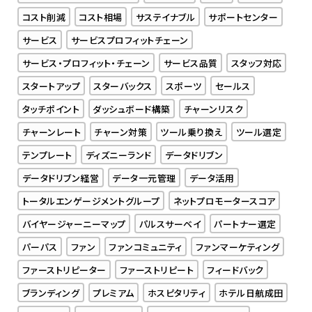
コスト削減
コスト相場
サステイナブル
サポートセンター
サービス
サービスプロフィットチェーン
サービス・プロフィット・チェーン
サービス品質
スタッフ対応
スタートアップ
スターバックス
スポーツ
セールス
タッチポイント
ダッシュボード構築
チャーンリスク
チャーンレート
チャーン対策
ツール乗り換え
ツール選定
テンプレート
ディズニーランド
データドリブン
データドリブン経営
データ一元管理
データ活用
トータルエンゲージメントグループ
ネットプロモータースコア
バイヤージャーニーマップ
パルスサーベイ
パートナー選定
パーパス
ファン
ファンコミュニティ
ファンマーケティング
ファーストリピーター
ファーストリピート
フィードバック
ブランディング
プレミアム
ホスピタリティ
ホテル日航成田