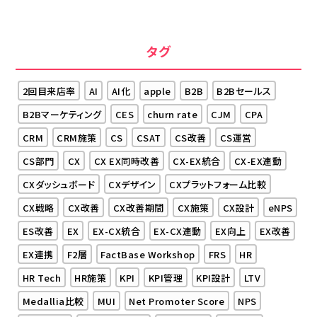
タグ
2回目来店率
AI
AI化
apple
B2B
B2Bセールス
B2Bマーケティング
CES
churn rate
CJM
CPA
CRM
CRM施策
CS
CSAT
CS改善
CS運営
CS部門
CX
CX EX同時改善
CX-EX統合
CX-EX連動
CXダッシュボード
CXデザイン
CXプラットフォーム比較
CX戦略
CX改善
CX改善期間
CX施策
CX設計
eNPS
ES改善
EX
EX-CX統合
EX-CX連動
EX向上
EX改善
EX連携
F2層
FactBase Workshop
FRS
HR
HR Tech
HR施策
KPI
KPI管理
KPI設計
LTV
Medallia比較
MUI
Net Promoter Score
NPS