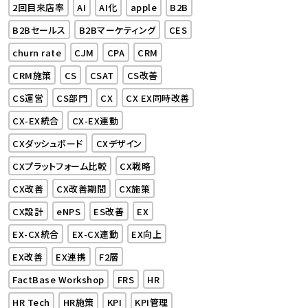
2回目来店率
AI
AI化
apple
B2B
B2Bセールス
B2Bマーケティング
CES
churn rate
CJM
CPA
CRM
CRM施策
CS
CSAT
CS改善
CS運営
CS部門
CX
CX EX同時改善
CX-EX統合
CX-EX連動
CXダッシュボード
CXデザイン
CXプラットフォーム比較
CX戦略
CX改善
CX改善期間
CX施策
CX設計
eNPS
ES改善
EX
EX-CX統合
EX-CX連動
EX向上
EX改善
EX連携
F2層
FactBase Workshop
FRS
HR
HR Tech
HR施策
KPI
KPI管理