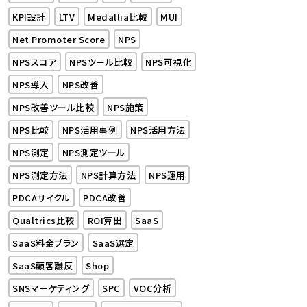
KPI設計
LTV
Medallia比較
MUI
Net Promoter Score
NPS
NPSスコア
NPSツール比較
NPS可視化
NPS導入
NPS改善
NPS改善ツール比較
NPS施策
NPS比較
NPS活用事例
NPS活用方法
NPS測定
NPS測定ツール
NPS測定方法
NPS計算方法
NPS運用
PDCAサイクル
PDCA改善
Qualtrics比較
ROI算出
SaaS
SaaS料金プラン
SaaS選定
SaaS顧客離反
Shop
SNSマーケティング
SPC
VOC分析