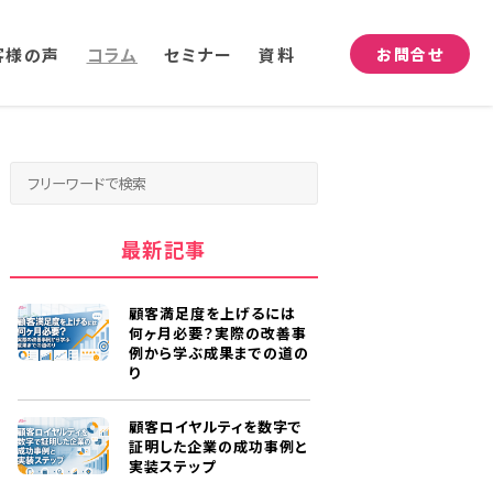
客様の声
コラム
セミナー
資料
お問合せ
最新記事
顧客満足度を上げるには
何ヶ月必要？実際の改善事
例から学ぶ成果までの道の
り
顧客ロイヤルティを数字で
証明した企業の成功事例と
実装ステップ