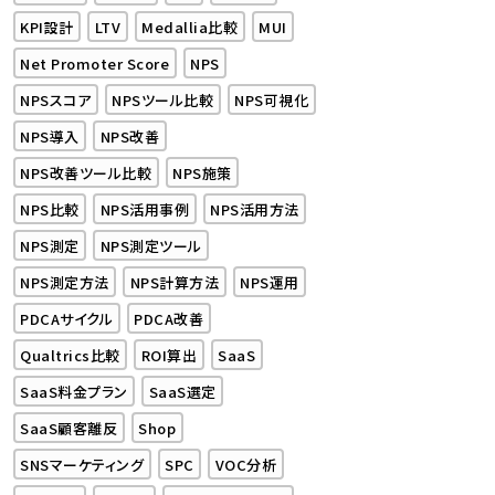
KPI設計
LTV
Medallia比較
MUI
Net Promoter Score
NPS
NPSスコア
NPSツール比較
NPS可視化
NPS導入
NPS改善
NPS改善ツール比較
NPS施策
NPS比較
NPS活用事例
NPS活用方法
NPS測定
NPS測定ツール
NPS測定方法
NPS計算方法
NPS運用
PDCAサイクル
PDCA改善
Qualtrics比較
ROI算出
SaaS
SaaS料金プラン
SaaS選定
SaaS顧客離反
Shop
SNSマーケティング
SPC
VOC分析