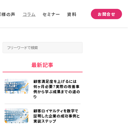
客様の声
コラム
セミナー
資料
お問合せ
最新記事
顧客満足度を上げるには
何ヶ月必要？実際の改善事
例から学ぶ成果までの道の
り
顧客ロイヤルティを数字で
証明した企業の成功事例と
実装ステップ