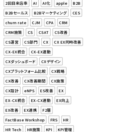
2回目来店率
AI
AI化
apple
B2B
B2Bセールス
B2Bマーケティング
CES
churn rate
CJM
CPA
CRM
CRM施策
CS
CSAT
CS改善
CS運営
CS部門
CX
CX EX同時改善
CX-EX統合
CX-EX連動
CXダッシュボード
CXデザイン
CXプラットフォーム比較
CX戦略
CX改善
CX改善期間
CX施策
CX設計
eNPS
ES改善
EX
EX-CX統合
EX-CX連動
EX向上
EX改善
EX連携
F2層
FactBase Workshop
FRS
HR
HR Tech
HR施策
KPI
KPI管理