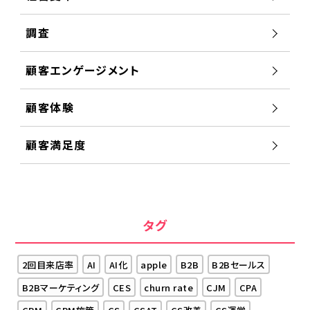
調査
顧客エンゲージメント
顧客体験
顧客満足度
タグ
2回目来店率
AI
AI化
apple
B2B
B2Bセールス
B2Bマーケティング
CES
churn rate
CJM
CPA
CRM
CRM施策
CS
CSAT
CS改善
CS運営