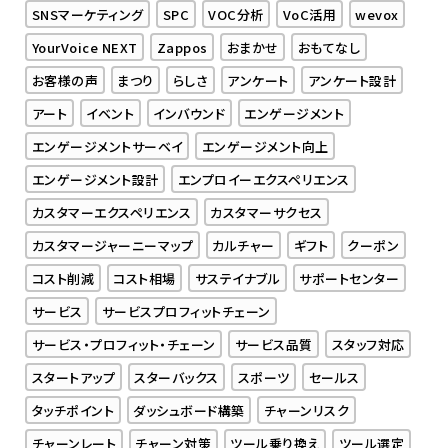
SNSマーケティング
SPC
VOC分析
VoC活用
wevox
YourVoice NEXT
Zappos
おまかせ
おもてなし
お客様の声
まつり
らしさ
アンケート
アンケート設計
アート
イベント
インバウンド
エンゲージメント
エンゲージメントサーベイ
エンゲージメント向上
エンゲージメント設計
エンプロイーエクスペリエンス
カスタマーエクスペリエンス
カスタマーサクセス
カスタマージャーニーマップ
カルチャー
ギフト
クーポン
コスト削減
コスト相場
サステイナブル
サポートセンター
サービス
サービスプロフィットチェーン
サービス・プロフィット・チェーン
サービス品質
スタッフ対応
スタートアップ
スターバックス
スポーツ
セールス
タッチポイント
ダッシュボード構築
チャーンリスク
チャーンレート
チャーン対策
ツール乗り換え
ツール選定