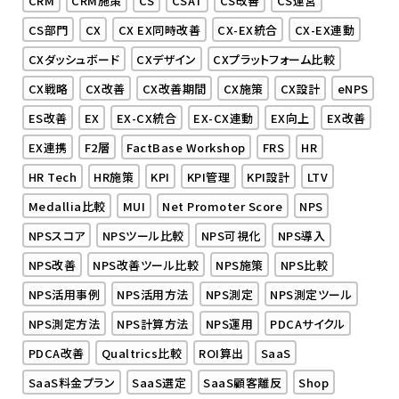
CS部門
CX
CX EX同時改善
CX-EX統合
CX-EX連動
CXダッシュボード
CXデザイン
CXプラットフォーム比較
CX戦略
CX改善
CX改善期間
CX施策
CX設計
eNPS
ES改善
EX
EX-CX統合
EX-CX連動
EX向上
EX改善
EX連携
F2層
FactBase Workshop
FRS
HR
HR Tech
HR施策
KPI
KPI管理
KPI設計
LTV
Medallia比較
MUI
Net Promoter Score
NPS
NPSスコア
NPSツール比較
NPS可視化
NPS導入
NPS改善
NPS改善ツール比較
NPS施策
NPS比較
NPS活用事例
NPS活用方法
NPS測定
NPS測定ツール
NPS測定方法
NPS計算方法
NPS運用
PDCAサイクル
PDCA改善
Qualtrics比較
ROI算出
SaaS
SaaS料金プラン
SaaS選定
SaaS顧客離反
Shop