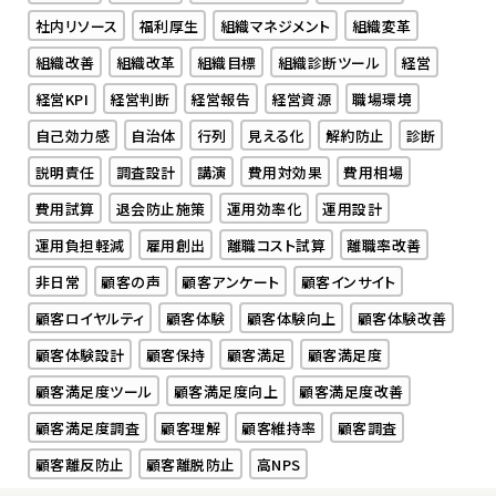
社内リソース
福利厚生
組織マネジメント
組織変革
組織改善
組織改革
組織目標
組織診断ツール
経営
経営KPI
経営判断
経営報告
経営資源
職場環境
自己効力感
自治体
行列
見える化
解約防止
診断
説明責任
調査設計
講演
費用対効果
費用相場
費用試算
退会防止施策
運用効率化
運用設計
運用負担軽減
雇用創出
離職コスト試算
離職率改善
非日常
顧客の声
顧客アンケート
顧客インサイト
顧客ロイヤルティ
顧客体験
顧客体験向上
顧客体験改善
顧客体験設計
顧客保持
顧客満足
顧客満足度
顧客満足度ツール
顧客満足度向上
顧客満足度改善
顧客満足度調査
顧客理解
顧客維持率
顧客調査
顧客離反防止
顧客離脱防止
高NPS