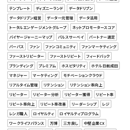
テンプレート
ディズニーランド
データドリブン
データドリブン経営
データ一元管理
データ活用
トータルエンゲージメントグループ
ネットプロモータースコア
バイヤージャーニーマップ
パルスサーベイ
パートナー選定
パーパス
ファン
ファンコミュニティ
ファンマーケティング
ファーストリピーター
ファーストリピート
フィードバック
ブランディング
プレミアム
ホスピタリティ
ホテル日航成田
マネジャー
マーケティング
モチベーションクラウド
リアルタイム管理
リテンション
リテンション率向上
リピーター
リピーター分析
リピーター獲得
リピート率
リピート率向上
リピート率改善
リーダーシップ
レジ
レンガ職人
ロイヤルティ
ロイヤルティプログラム
ワークライフバランス
万博
三方良し
中堅企業CX