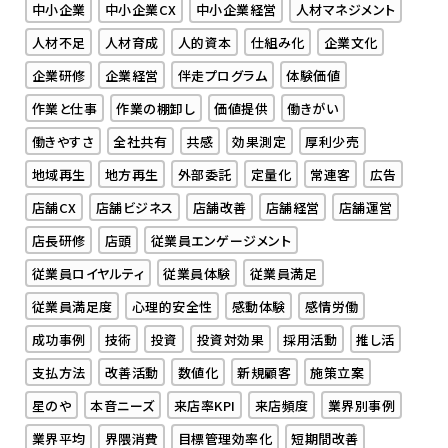
中小企業
中小企業CX
中小企業経営
人材マネジメント
人材不足
人材育成
人的資本
仕組み化
企業文化
企業研修
企業経営
伴走プログラム
体験価値
作業と仕事
作業の棚卸し
価値提供
働きがい
働きやすさ
全社共有
共感
効果測定
厚利少売
地域再生
地方再生
外部委託
定量化
常連客
広告
店舗CX
店舗ビジネス
店舗改善
店舗経営
店舗運営
店長研修
店頭
従業員エンゲージメント
従業員ロイヤルティ
従業員体験
従業員満足
従業員満足度
心理的安全性
感動体験
感情労働
成功事例
技術
投資
投資対効果
採用活動
推し活
支払方法
改善活動
数値化
新規顧客
施策立案
星のや
本音ニーズ
来店率KPI
来店頻度
業界別事例
業界平均
界隈消費
目標管理効率化
短期間改善