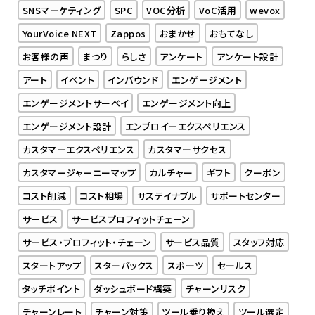
SNSマーケティング
SPC
VOC分析
VoC活用
wevox
YourVoice NEXT
Zappos
おまかせ
おもてなし
お客様の声
まつり
らしさ
アンケート
アンケート設計
アート
イベント
インバウンド
エンゲージメント
エンゲージメントサーベイ
エンゲージメント向上
エンゲージメント設計
エンプロイーエクスペリエンス
カスタマーエクスペリエンス
カスタマーサクセス
カスタマージャーニーマップ
カルチャー
ギフト
クーポン
コスト削減
コスト相場
サステイナブル
サポートセンター
サービス
サービスプロフィットチェーン
サービス・プロフィット・チェーン
サービス品質
スタッフ対応
スタートアップ
スターバックス
スポーツ
セールス
タッチポイント
ダッシュボード構築
チャーンリスク
チャーンレート
チャーン対策
ツール乗り換え
ツール選定