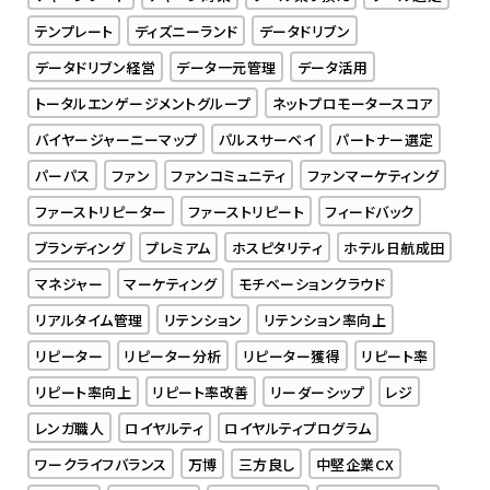
テンプレート
ディズニーランド
データドリブン
データドリブン経営
データ一元管理
データ活用
トータルエンゲージメントグループ
ネットプロモータースコア
バイヤージャーニーマップ
パルスサーベイ
パートナー選定
パーパス
ファン
ファンコミュニティ
ファンマーケティング
ファーストリピーター
ファーストリピート
フィードバック
ブランディング
プレミアム
ホスピタリティ
ホテル日航成田
マネジャー
マーケティング
モチベーションクラウド
リアルタイム管理
リテンション
リテンション率向上
リピーター
リピーター分析
リピーター獲得
リピート率
リピート率向上
リピート率改善
リーダーシップ
レジ
レンガ職人
ロイヤルティ
ロイヤルティプログラム
ワークライフバランス
万博
三方良し
中堅企業CX