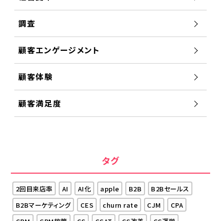
調査
顧客エンゲージメント
顧客体験
顧客満足度
タグ
2回目来店率
AI
AI化
apple
B2B
B2Bセールス
B2Bマーケティング
CES
churn rate
CJM
CPA
CRM
CRM施策
CS
CSAT
CS改善
CS運営