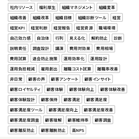
社内リソース
福利厚生
組織マネジメント
組織変革
組織改善
組織改革
組織目標
組織診断ツール
経営
経営KPI
経営判断
経営報告
経営資源
職場環境
自己効力感
自治体
行列
見える化
解約防止
診断
説明責任
調査設計
講演
費用対効果
費用相場
費用試算
退会防止施策
運用効率化
運用設計
運用負担軽減
雇用創出
離職コスト試算
離職率改善
非日常
顧客の声
顧客アンケート
顧客インサイト
顧客ロイヤルティ
顧客体験
顧客体験向上
顧客体験改善
顧客体験設計
顧客保持
顧客満足
顧客満足度
顧客満足度ツール
顧客満足度向上
顧客満足度改善
顧客満足度調査
顧客理解
顧客維持率
顧客調査
顧客離反防止
顧客離脱防止
高NPS