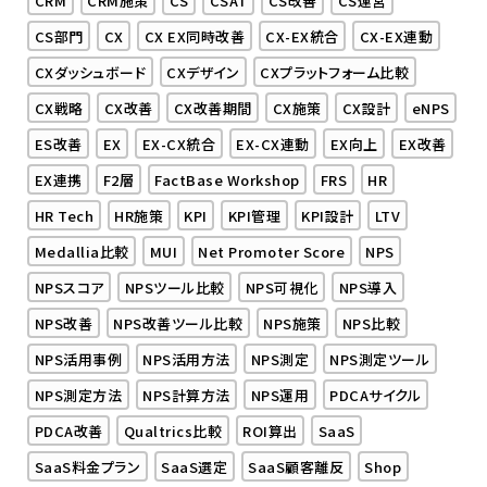
CS部門
CX
CX EX同時改善
CX-EX統合
CX-EX連動
CXダッシュボード
CXデザイン
CXプラットフォーム比較
CX戦略
CX改善
CX改善期間
CX施策
CX設計
eNPS
ES改善
EX
EX-CX統合
EX-CX連動
EX向上
EX改善
EX連携
F2層
FactBase Workshop
FRS
HR
HR Tech
HR施策
KPI
KPI管理
KPI設計
LTV
Medallia比較
MUI
Net Promoter Score
NPS
NPSスコア
NPSツール比較
NPS可視化
NPS導入
NPS改善
NPS改善ツール比較
NPS施策
NPS比較
NPS活用事例
NPS活用方法
NPS測定
NPS測定ツール
NPS測定方法
NPS計算方法
NPS運用
PDCAサイクル
PDCA改善
Qualtrics比較
ROI算出
SaaS
SaaS料金プラン
SaaS選定
SaaS顧客離反
Shop