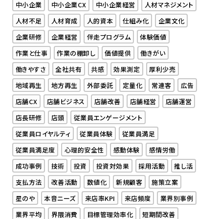
中小企業
中小企業CX
中小企業経営
人材マネジメント
人材不足
人材育成
人的資本
仕組み化
企業文化
企業研修
企業経営
伴走プログラム
体験価値
作業と仕事
作業の棚卸し
価値提供
働きがい
働きやすさ
全社共有
共感
効果測定
厚利少売
地域再生
地方再生
外部委託
定量化
常連客
広告
店舗CX
店舗ビジネス
店舗改善
店舗経営
店舗運営
店長研修
店頭
従業員エンゲージメント
従業員ロイヤルティ
従業員体験
従業員満足
従業員満足度
心理的安全性
感動体験
感情労働
成功事例
技術
投資
投資対効果
採用活動
推し活
支払方法
改善活動
数値化
新規顧客
施策立案
星のや
本音ニーズ
来店率KPI
来店頻度
業界別事例
業界平均
界隈消費
目標管理効率化
短期間改善