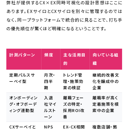
弊社が提供するCX×EX同時可視化の設計思想はここに
あります。EXサイロとCXサイロを別々に管理するのでは
なく、同一プラットフォームで統合的に見ることで、打ち手
の優先順位が驚くほど明確になるということです。
計測パターン
頻度
主な活用目
向いている組
的
織
定期パルスサ
月次・
トレンド管
継続的改善文
ーベイ型
四半
理・施策効
化を醸成中の
期
果の検証
企業
オンボーディン
入退
離職フェー
離職率が高く
グ・オフボーデ
社マイ
ズの特定・
定着施策を模
ィング連動型
ルスト
採用ROI改
索中の企業
ーン
善
CXサーベイと
NPS
EX-CX相関
複数店舗・拠