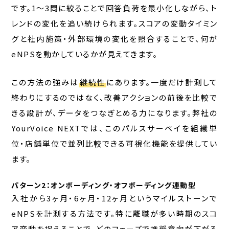
です。1〜3問に絞ることで回答負荷を最小化しながら、ト
レンドの変化を追い続けられます。スコアの変動タイミン
グと社内施策・外部環境の変化を照合することで、何が
eNPSを動かしているかが見えてきます。
この方法の強みは
継続性
にあります。一度だけ計測して
終わりにするのではなく、改善アクションの前後を比較で
きる設計が、データをつなぎとめる力になります。弊社の
YourVoice NEXTでは、このパルスサーベイを組織単
位・店舗単位で並列比較できる可視化機能を提供してい
ます。
パターン2：オンボーディング・オフボーディング連動型
入社から3ヶ月・6ヶ月・12ヶ月というマイルストーンで
eNPSを計測する方法です。特に離職が多い時期のスコ
ア変動を捉えることで、どのフェーズで推奨意向が下がる