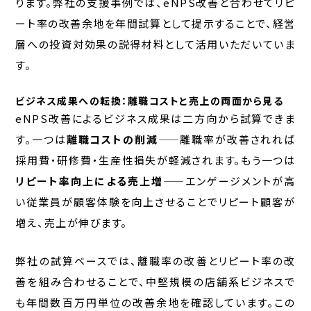
ります。弊社の支援事例では、eNPS改善と合わせてリピ
ート率の改善余地を年間試算として提示することで、経営
層への投資対効果の説得材料として活用いただいていま
す。
ビジネス成果への転換：離職コストと売上の両面から見る
eNPS改善によるビジネス成果は二方向から試算できま
す。一つは
離職コストの削減
——離職率が改善されれば
採用費・研修費・生産性損失が軽減されます。もう一つは
リピート率向上による売上増
——エンゲージメントが高
い従業員が顧客体験を向上させることでリピート顧客が
増え、売上が伸びます。
弊社の試算ベースでは、離職率の改善とリピート率の改
善を組み合わせることで、中堅規模の店舗系ビジネスで
も年間数百万円単位の改善余地を確認しています。この