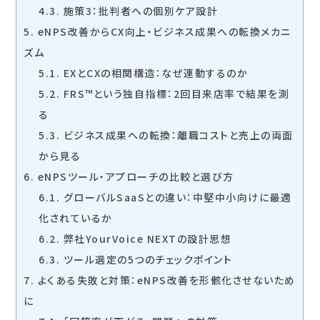
4.3.
施策3：批判者への個別ケア設計
5.
eNPS改善からCX向上・ビジネス成果への転換メカニ
ズム
5.1.
EXとCXの相関構造：なぜ連動するのか
5.2.
FRS™という独自指標：2回目来店率で結果を測
る
5.3.
ビジネス成果への転換：離職コストと売上の両面
から見る
6.
eNPSツール・アプローチの比較と選び方
6.1.
グローバルSaaSとの違い：中堅中小向けに最適
化されているか
6.2.
弊社YourVoice NEXTの設計思想
6.3.
ツール選定の5つのチェックポイント
7.
よくある失敗と対策：eNPS改善を形骸化させないため
に