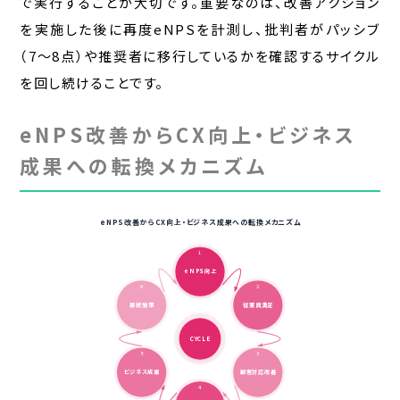
で実行することが大切です。重要なのは、改善アクション
を実施した後に再度eNPSを計測し、批判者がパッシブ
（7〜8点）や推奨者に移行しているかを確認するサイクル
を回し続けることです。
eNPS改善からCX向上・ビジネス
成果への転換メカニズム
eNPS改善からCX向上・ビジネス成果への転換メカニズム
1
eNPS向上
6
2
継続施策
従業員満足
CYCLE
5
3
ビジネス成果
顧客対応改善
4