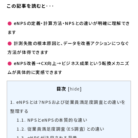
この記事を読むと···
●
eNPSの定義・計算方法・NPSとの違いが明確に理解でき
ます
●
計測失敗の根本原因と、データを改善アクションにつなぐ
方法が体得できます
●
eNPS改善→CX向上→ビジネス成果という転換メカニズ
ムが具体的に実感できます
目次
[
hide
]
1.
eNPSとは？NPSおよび従業員満足度調査との違いを
整理する
1.1.
NPSとeNPSの本質的な違い
1.2.
従業員満足度調査（ES調査）との違い
1.3.
eNPSが注目される背景