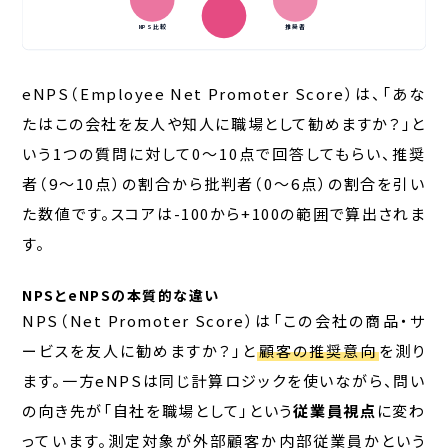
NPS比較
推奨者
eNPS（Employee Net Promoter Score）は、「あな
たはこの会社を友人や知人に職場として勧めますか？」と
いう1つの質問に対して0〜10点で回答してもらい、推奨
者（9〜10点）の割合から批判者（0〜6点）の割合を引い
た数値です。スコアは-100から+100の範囲で算出されま
す。
NPSとeNPSの本質的な違い
NPS（Net Promoter Score）は「この会社の商品・サ
ービスを友人に勧めますか？」と
顧客の推奨意向
を測り
ます。一方eNPSは同じ計算ロジックを使いながら、問い
の向き先が「自社を職場として」という
従業員視点
に変わ
っています。測定対象が外部顧客か内部従業員かという