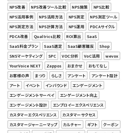
NPS改善
NPS改善ツール比較
NPS施策
NPS比較
NPS活用事例
NPS活用方法
NPS測定
NPS測定ツール
NPS測定方法
NPS計算方法
NPS運用
PDCAサイクル
PDCA改善
Qualtrics比較
ROI算出
SaaS
SaaS料金プラン
SaaS選定
SaaS顧客離反
Shop
SNSマーケティング
SPC
VOC分析
VoC活用
wevox
YourVoice NEXT
Zappos
おまかせ
おもてなし
お客様の声
まつり
らしさ
アンケート
アンケート設計
アート
イベント
インバウンド
エンゲージメント
エンゲージメントサーベイ
エンゲージメント向上
エンゲージメント設計
エンプロイーエクスペリエンス
カスタマーエクスペリエンス
カスタマーサクセス
カスタマージャーニーマップ
カルチャー
ギフト
クーポン