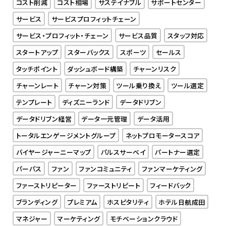
コスト削減
コスト相場
サステイナブル
サポートセンター
サービス
サービスプロフィットチェーン
サービス・プロフィット・チェーン
サービス品質
スタッフ対応
スタートアップ
スターバックス
スポーツ
セールス
タッチポイント
ダッシュボード構築
チャーンリスク
チャーンレート
チャーン対策
ツール乗り換え
ツール選定
テンプレート
ディズニーランド
データドリブン
データドリブン経営
データ一元管理
データ活用
トータルエンゲージメントグループ
ネットプロモータースコア
バイヤージャーニーマップ
パルスサーベイ
パートナー選定
パーパス
ファン
ファンコミュニティ
ファンマーケティング
ファーストリピーター
ファーストリピート
フィードバック
ブランディング
プレミアム
ホスピタリティ
ホテル日航成田
マネジャー
マーケティング
モチベーションクラウド