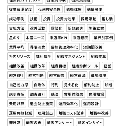
従業員満足度
心理的安全性
感動体験
感情労働
成功事例
技術
投資
投資対効果
採用活動
推し活
支払方法
改善活動
数値化
新規顧客
施策立案
星のや
本音ニーズ
来店率KPI
来店頻度
業界別事例
業界平均
界隈消費
目標管理効率化
短期間改善
社内リソース
福利厚生
組織マネジメント
組織変革
組織改善
組織改革
組織目標
組織診断ツール
経営
経営KPI
経営判断
経営報告
経営資源
職場環境
自己効力感
自治体
行列
見える化
解約防止
診断
説明責任
調査設計
講演
費用対効果
費用相場
費用試算
退会防止施策
運用効率化
運用設計
運用負担軽減
雇用創出
離職コスト試算
離職率改善
非日常
顧客の声
顧客アンケート
顧客インサイト