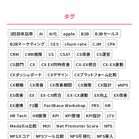
タグ
2回目来店率
AI
AI化
apple
B2B
B2Bセールス
B2Bマーケティング
CES
churn rate
CJM
CPA
CRM
CRM施策
CS
CSAT
CS改善
CS運営
CS部門
CX
CX EX同時改善
CX-EX統合
CX-EX連動
CXダッシュボード
CXデザイン
CXプラットフォーム比較
CX戦略
CX改善
CX改善期間
CX施策
CX設計
eNPS
ES改善
EX
EX-CX統合
EX-CX連動
EX向上
EX改善
EX連携
F2層
FactBase Workshop
FRS
HR
HR Tech
HR施策
KPI
KPI管理
KPI設計
LTV
Medallia比較
MUI
Net Promoter Score
NPS
NPSスコア
NPSツール比較
NPS可視化
NPS導入