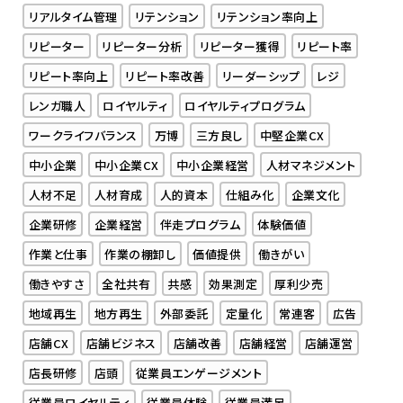
リアルタイム管理
リテンション
リテンション率向上
リピーター
リピーター分析
リピーター獲得
リピート率
リピート率向上
リピート率改善
リーダーシップ
レジ
レンガ職人
ロイヤルティ
ロイヤルティプログラム
ワークライフバランス
万博
三方良し
中堅企業CX
中小企業
中小企業CX
中小企業経営
人材マネジメント
人材不足
人材育成
人的資本
仕組み化
企業文化
企業研修
企業経営
伴走プログラム
体験価値
作業と仕事
作業の棚卸し
価値提供
働きがい
働きやすさ
全社共有
共感
効果測定
厚利少売
地域再生
地方再生
外部委託
定量化
常連客
広告
店舗CX
店舗ビジネス
店舗改善
店舗経営
店舗運営
店長研修
店頭
従業員エンゲージメント
従業員ロイヤルティ
従業員体験
従業員満足