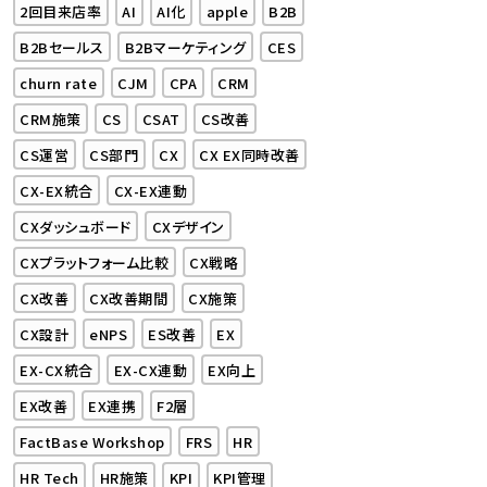
2回目来店率
AI
AI化
apple
B2B
B2Bセールス
B2Bマーケティング
CES
churn rate
CJM
CPA
CRM
CRM施策
CS
CSAT
CS改善
CS運営
CS部門
CX
CX EX同時改善
CX-EX統合
CX-EX連動
CXダッシュボード
CXデザイン
CXプラットフォーム比較
CX戦略
CX改善
CX改善期間
CX施策
CX設計
eNPS
ES改善
EX
EX-CX統合
EX-CX連動
EX向上
EX改善
EX連携
F2層
FactBase Workshop
FRS
HR
HR Tech
HR施策
KPI
KPI管理