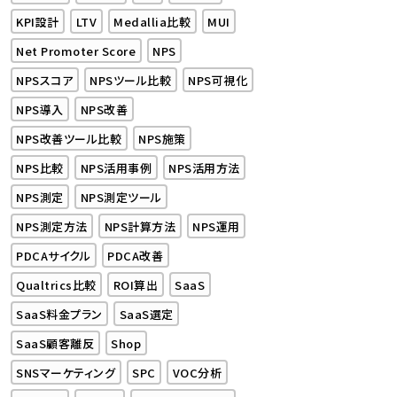
KPI設計
LTV
Medallia比較
MUI
Net Promoter Score
NPS
NPSスコア
NPSツール比較
NPS可視化
NPS導入
NPS改善
NPS改善ツール比較
NPS施策
NPS比較
NPS活用事例
NPS活用方法
NPS測定
NPS測定ツール
NPS測定方法
NPS計算方法
NPS運用
PDCAサイクル
PDCA改善
Qualtrics比較
ROI算出
SaaS
SaaS料金プラン
SaaS選定
SaaS顧客離反
Shop
SNSマーケティング
SPC
VOC分析