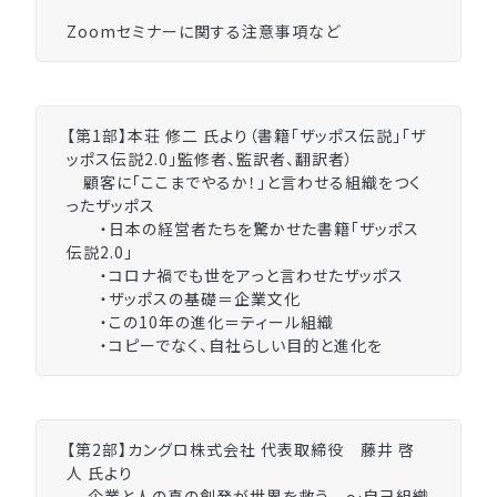
Zoomセミナーに関する注意事項など
【第1部】本荘 修二 氏より（書籍「ザッポス伝説」「ザ
ッポス伝説2.0」監修者、監訳者、翻訳者）
顧客に「ここまでやるか！」と言わせる組織をつく
ったザッポス
・日本の経営者たちを驚かせた書籍「ザッポス
伝説2.0」
・コロナ禍でも世をアっと言わせたザッポス
・ザッポスの基礎＝企業文化
・この10年の進化＝ティール組織
・コピーでなく、自社らしい目的と進化を
【第2部】カングロ株式会社 代表取締役 藤井 啓
人 氏より
企業と人の真の創発が世界を救う ～自己組織