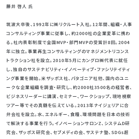
藤井 啓人 氏
筑波大卒後、1992年に㈱リクルート入社。12年間、組織・人事
コンサルティング事業に従事し、約2000社の企業変革に携わ
る。社内表彰制度で全国MVP・部門MVPの受賞計8回。2004
年に独立。事業再生コンサルティングのマネジメントリコンス
トラクション社を設立。2010年5月にカングロ㈱代表に就任
し、独自のサステナビリティ・イノベーティブ・ファシリテイティ
ング事業を開始。米ザッポス社、パタゴニア社他、国内のユニ
ークな企業組織を調査・研究し、約2000社3500名の経営者、
ビジネスリーダーに講演、セミナー、ワークショップ、現地視察
ツアー等でその真髄を伝えている。2013年ナイジェリアに合
弁会社を設立。水、エネルギー、食糧、環境問題を日本の技術
で解決する事業を行う。イノベーションサロンZ、システムD研
究会、ザッポス研究会、セブメディの会、サステナ塾、SDGs超