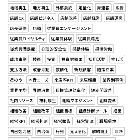
地域再生
地方再生
外部委託
定量化
常連客
広告
店舗CX
店舗ビジネス
店舗改善
店舗経営
店舗運営
店長研修
店頭
従業員エンゲージメント
従業員ロイヤルティ
従業員体験
従業員満足
従業員満足度
心理的安全性
感動体験
感情労働
成功事例
技術
投資
投資対効果
採用活動
推し活
支払方法
改善活動
数値化
新規顧客
施策立案
星のや
本音ニーズ
来店率KPI
来店頻度
業界別事例
業界平均
界隈消費
目標管理効率化
短期間改善
社内リソース
福利厚生
組織マネジメント
組織変革
組織改善
組織改革
組織目標
組織診断ツール
経営
経営KPI
経営判断
経営報告
経営資源
職場環境
自己効力感
自治体
行列
見える化
解約防止
診断