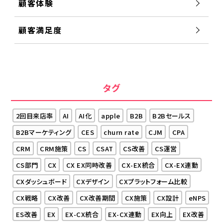
顧客体験
顧客満足度
タグ
2回目来店率
AI
AI化
apple
B2B
B2Bセールス
B2Bマーケティング
CES
churn rate
CJM
CPA
CRM
CRM施策
CS
CSAT
CS改善
CS運営
CS部門
CX
CX EX同時改善
CX-EX統合
CX-EX連動
CXダッシュボード
CXデザイン
CXプラットフォーム比較
CX戦略
CX改善
CX改善期間
CX施策
CX設計
eNPS
ES改善
EX
EX-CX統合
EX-CX連動
EX向上
EX改善