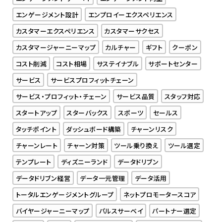
エンゲージメント設計
エンプロイーエクスペリエンス
カスタマーエクスペリエンス
カスタマーサクセス
カスタマージャーニーマップ
カルチャー
ギフト
クーポン
コスト削減
コスト相場
サステイナブル
サポートセンター
サービス
サービスプロフィットチェーン
サービス・プロフィット・チェーン
サービス品質
スタッフ対応
スタートアップ
スターバックス
スポーツ
セールス
タッチポイント
ダッシュボード構築
チャーンリスク
チャーンレート
チャーン対策
ツール乗り換え
ツール選定
テンプレート
ディズニーランド
データドリブン
データドリブン経営
データ一元管理
データ活用
トータルエンゲージメントグループ
ネットプロモータースコア
バイヤージャーニーマップ
パルスサーベイ
パートナー選定