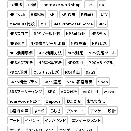
EX連携
F2層
FactBase Workshop
FRS
HR
HR Tech
HR施策
KPI
KPI管理
KPI設計
LTV
Medallia比較
MUI
Net Promoter Score
NPS
NPSスコア
NPSツール比較
NPS可視化
NPS導入
NPS改善
NPS改善ツール比較
NPS施策
NPS比較
NPS活用事例
NPS活用方法
NPS測定
NPS測定ツール
NPS測定方法
NPS計算方法
NPS運用
PDCAサイクル
PDCA改善
Qualtrics比較
ROI算出
SaaS
SaaS料金プラン
SaaS選定
SaaS顧客離反
Shop
SNSマーケティング
SPC
VOC分析
VoC活用
wevox
YourVoice NEXT
Zappos
おまかせ
おもてなし
お客様の声
まつり
らしさ
アンケート
アンケート設計
アート
イベント
インバウンド
エンゲージメント
エンゲージメントサーベイ
エンゲージメント向上