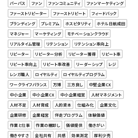
パーパス
ファン
ファンコミュニティ
ファンマーケティング
ファーストリピーター
ファーストリピート
フィードバック
ブランディング
プレミアム
ホスピタリティ
ホテル日航成田
マネジャー
マーケティング
モチベーションクラウド
リアルタイム管理
リテンション
リテンション率向上
リピーター
リピーター分析
リピーター獲得
リピート率
リピート率向上
リピート率改善
リーダーシップ
レジ
レンガ職人
ロイヤルティ
ロイヤルティプログラム
ワークライフバランス
万博
三方良し
中堅企業CX
中小企業
中小企業CX
中小企業経営
人材マネジメント
人材不足
人材育成
人的資本
仕組み化
企業文化
企業研修
企業経営
伴走プログラム
体験価値
作業と仕事
作業の棚卸し
価値提供
働きがい
働きやすさ
全社共有
共感
効果測定
厚利少売