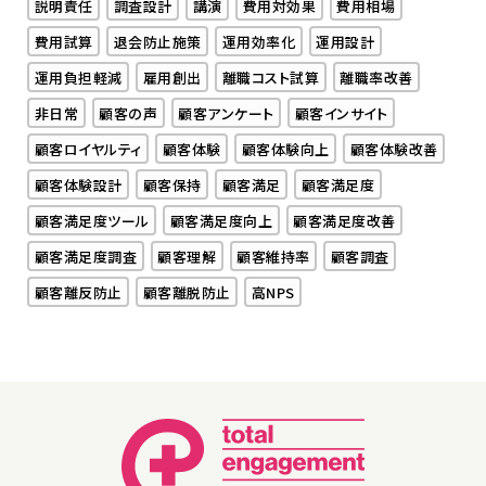
説明責任
調査設計
講演
費用対効果
費用相場
費用試算
退会防止施策
運用効率化
運用設計
運用負担軽減
雇用創出
離職コスト試算
離職率改善
非日常
顧客の声
顧客アンケート
顧客インサイト
顧客ロイヤルティ
顧客体験
顧客体験向上
顧客体験改善
顧客体験設計
顧客保持
顧客満足
顧客満足度
顧客満足度ツール
顧客満足度向上
顧客満足度改善
顧客満足度調査
顧客理解
顧客維持率
顧客調査
顧客離反防止
顧客離脱防止
高NPS